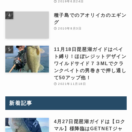
2019年6月24日
種子島でのアオリイカのエギン
グ
2010年8月3日
11月18日琵琶湖ガイドはベイ
ト縛り！ほぼレジットデザイン
ワイルドサイド７３MLでクラ
ンクベイトの男巻きで押し通し
て50アップ他！
2021年11月18日
新着記事
4月27日琵琶湖ガイドは【ロク
マル】様降臨はGETNETジャ