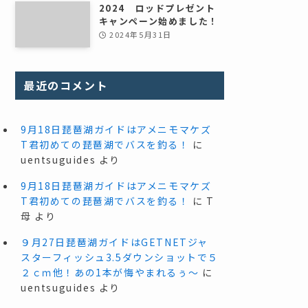
2024 ロッドプレゼント
キャンペーン始めました！
2024年5月31日
最近のコメント
9月18日琵琶湖ガイドはアメニモマケズ
T君初めての琵琶湖でバスを釣る！
に
uentsuguides
より
9月18日琵琶湖ガイドはアメニモマケズ
T君初めての琵琶湖でバスを釣る！
に
T
母
より
９月27日琵琶湖ガイドはGETNETジャ
スターフィッシュ3.5ダウンショットで５
２ｃｍ他！あの1本が悔やまれるぅ～
に
uentsuguides
より