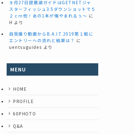
９月27日琵琶湖ガイドはGETNETジャ
スターフィッシュ3.5ダウンショットで５
２ｃｍ他！あの1本が悔やまれるぅ～
に
H
より
自我撮り動画からB.A.I.T.2019第１戦に
エントリーへの流れと結果は？
に
uentsuguides
より
MENU
HOME
PROFILE
60PHOTO
Q&A