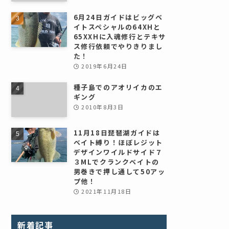
6月24日ガイドはビッグベ
イトスペシャルの64XHと
65XXHに入魂修行とテキサ
ス修行依頼でやりきりまし
た！
2019年6月24日
種子島でのアオリイカのエ
ギング
2010年8月3日
11月18日琵琶湖ガイドは
ベイト縛り！ほぼレジット
デザインワイルドサイド７
３MLでクランクベイトの
男巻きで押し通して50アッ
プ他！
2021年11月18日
新着記事