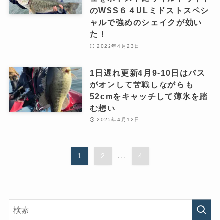
のWSS６４ULミドストスペシ
ャルで強めのシェイクが効い
た！
2022年4月23日
1日遅れ更新4月9‐10日はバス
がオンして苦戦しながらも
52cmをキャッチして薄氷を踏
む想い
2022年4月12日
1
2
...
4