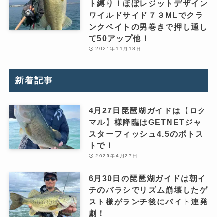
ト縛り！ほぼレジットデザイン
ワイルドサイド７３MLでクラ
ンクベイトの男巻きで押し通し
て50アップ他！
2021年11月18日
新着記事
4月27日琵琶湖ガイドは【ロク
マル】様降臨はGETNETジャ
スターフィッシュ4.5のボトス
トで！
2025年4月27日
6月30日の琵琶湖ガイドは朝イ
チのバラシでリズム崩壊したゲ
スト様がランチ後にバイト連発
劇！