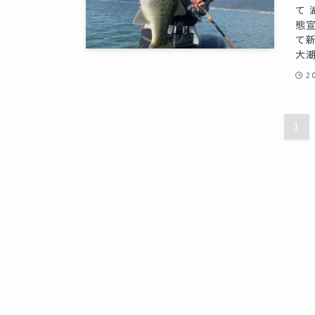
て
態
て新
大潮
2
1