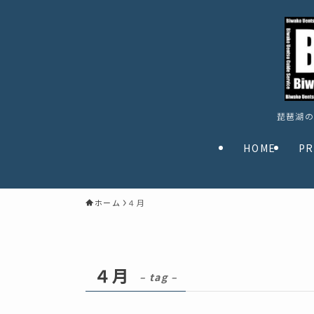
琵琶湖の
HOME
PR
ホーム
４月
４月
– tag –