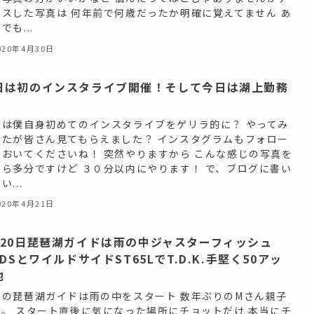
イスした写真は 何年前で何歳だったか明確に覚えてません あ
でも...
020年4月30日
日は初のインスタライブ開催！そして今日は湖上勤務
日は僕自身初めてのインスタライブをゲリラ的に？ やってみ
したが皆さん見てもらえました？ インスタグラムもフォロー
ておいてくださいね！ 突然やりますから こんな感じの写真を
たら多分ですけど ３０分以内にやります！ で、ブログに書い
い...
020年4月21日
月20日琵琶湖ガイドは雨の中ジャスターフィッシュ
5DSとワイルドサイドST65LでT.D.K.手堅く50アッ
他
日の琵琶湖ガイドは雨の中をスタート 数年ぶりのMさん親子
す。 スタート直後に気になった場所にチョットだけ 本当にチ