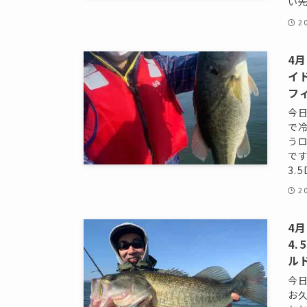
い先
2
4
イ
フ
今
で
う
で
3.5
2
4
4
ル
今
お