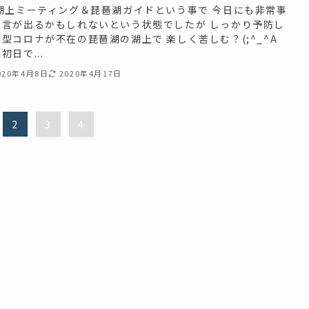
 湖上ミーティング＆琵琶湖ガイドという事で 今日にも非常事
宣言が出るかもしれないという状態でしたが しっかり予防し
型コロナが不在の琵琶湖の湖上で 楽しく苦しむ？(;^_^A
初日で...
020年4月8日
2020年4月17日
2
3
4