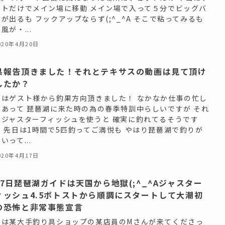
ットだけでメイン場に移動 メイン場で入って５分でビッグバ
が出るも フックアップならず(;^_^A そこで粘ってみるも
風が・...
020年4月20日
果報告頂きました！それとテキサスの動画は見て頂け
したか？
日はゲスト様から釣果方向頂きました！ なかなか仕事の忙し
もあって 琵琶湖に来た時の為の春季特訓中らしいですが それ
もジャスターフィッシュを使うと 確実に釣れてるそうです
！ 先日は1時間で5匹釣ってご満悦も やはり琵琶湖で釣りが
いって...
020年4月17日
月7日琵琶湖ガイドは天国から地獄(;^_^Aジャスター
ィッシュ4.5ボトストから順調にスタートして大潮初
の恐怖と非常事態宣言
日は某大手釣り具ショップの某店員のMさんが来てくださっ