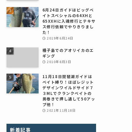
6月24日ガイドはビッグベ
イトスペシャルの64XHと
65XXHに入魂修行とテキサ
ス修行依頼でやりきりまし
た！
2019年6月24日
種子島でのアオリイカのエ
ギング
2010年8月3日
11月18日琵琶湖ガイドは
ベイト縛り！ほぼレジット
デザインワイルドサイド７
３MLでクランクベイトの
男巻きで押し通して50アッ
プ他！
2021年11月18日
新着記事