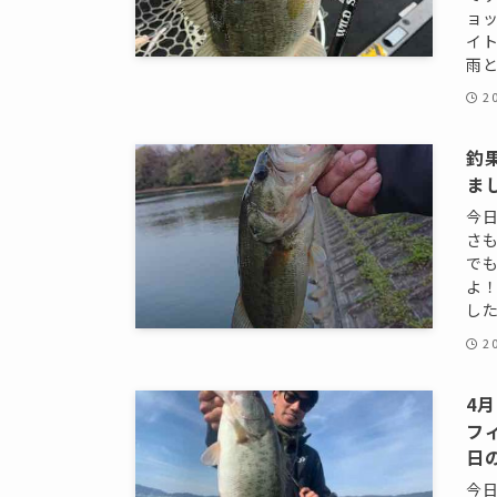
ョ
イト
雨と
2
釣
ま
今
さ
で
よ
した
2
4
フ
日
今