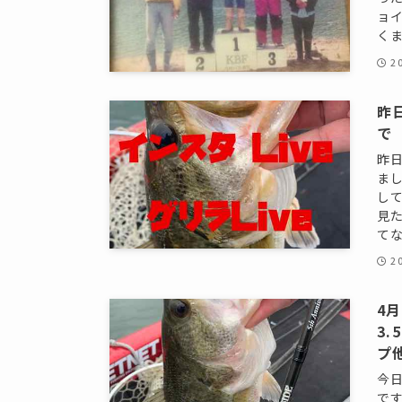
ョ
くま
2
昨
で
昨
ま
し
見
てな
2
4
3.
プ
今
で