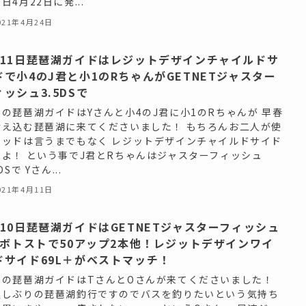
日4月22日に発...
021年4月24日
月11日琵琶湖ガイドはレジットデザインチャイルドサ
ドで小4のJ君と小1のRちゃんがGETNETジャスター
ィッシュ3.5DSで
日の琵琶湖ガイドはYさんと小4のJ君に小1のRちゃんが 早春
冷え込む琵琶湖に来てくださいました！ もちろんお二人が使
ロッドは言うまでもなく レジットデザインチャイルドサイド
すよ！ という事でJ君とRちゃんはジャスターフィッシュ
DSで Yさん...
021年4月11日
月10日琵琶湖ガイドはGETNETジャスターフィッシュ
.5ボトストで50アップ2本他！レジットデザインワイ
ドサイド69L＋がベストマッチ！
日の琵琶湖ガイドはTさんとOさんが来てくださいました！
久しぶりの琵琶湖釣行ですのでバスを釣りたいという気持ち