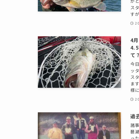
か
ス
すが
2
4
4
て
今
ッ
ス
ます
様に
2
過
諸
琶
っ