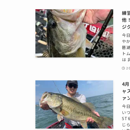
練
他
ジ
今
や
琶
ト
は 
2
4
ャ
ァ
今
い
S
じ