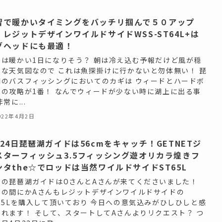
習で暖かいタイミングをバッチリ掴んで５０アップ
！レジットデザインワイルドサイドWSS-ST64L+は
グヘッドにも最適！
日は暖かい1日になりそう？ 朝は冷え込む予報だけど風が穏
かな天気図なので これは魚探掛けに行かないと勿体無い！ 琵
湖のバスフィッシングにおいてのカギは ウィードとハードボ
ムの攻略が1番！ なんでウィードが少ない時に湖上に出る事
非常に...
022年4月2日
月24日琵琶湖ガイドは56cmをキャッチ！GETNETジ
スターフィッシュ3.5フィッシング遊オリカラ煌きフ
ンタthe☆でロッドは当然ワイルドサイドST65L
日の琵琶湖ガイドはOさんとAさんが来てくださいました！
つの間にかAさんもレジットデザインワイルドサイドの
T65Lを購入して頂いており 今日への意気込みがひしひしと感
られます！ そして、スタートしてAさんよりリクエスト？ つ