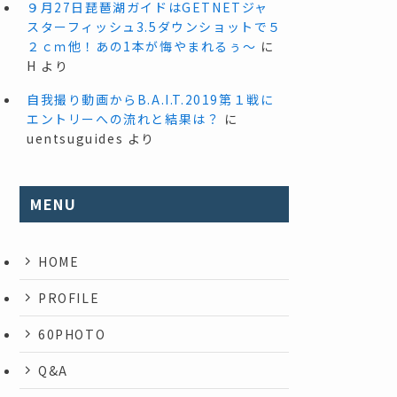
９月27日琵琶湖ガイドはGETNETジャ
スターフィッシュ3.5ダウンショットで５
２ｃｍ他！あの1本が悔やまれるぅ～
に
H
より
自我撮り動画からB.A.I.T.2019第１戦に
エントリーへの流れと結果は？
に
uentsuguides
より
MENU
HOME
PROFILE
60PHOTO
Q&A