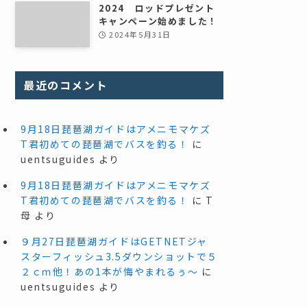
2024 ロッドプレゼント
キャンペーン始めました！
2024年5月31日
最近のコメント
9月18日琵琶湖ガイドはアメニモマケズ
T君初めての琵琶湖でバスを釣る！
に
uentsuguides
より
9月18日琵琶湖ガイドはアメニモマケズ
T君初めての琵琶湖でバスを釣る！
に
T
母
より
９月27日琵琶湖ガイドはGETNETジャ
スターフィッシュ3.5ダウンショットで５
２ｃｍ他！あの1本が悔やまれるぅ～
に
uentsuguides
より