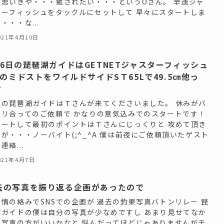
と思いきや・・・癒されたい・・・というOさん。 早速ジャ
ターフィッシュをタックルにセットして 早々にスタートしま
・・・な...
021年4月10日
月6日の琵琶湖ガイドはGETNETジャスターフィッシュ
.5のミドストをワイルドサイドSＴ65Lで49.5㎝他っ
？
日の琵琶湖ガイドはＴさんが来てくださいました。 休みがバ
タリ合ってのご依頼で かなりの意気込みでのスタートです！
タートして最初のポイントはＴさんにじっくりと 攻めて頂き
が・・・ノーバイト(;^_^A 僕は前夜にご依頼頂いたゲスト
連絡...
021年4月7日
去の写真を振り返る企画があったので
事情の絡みでSNSでの企画が 過去の釣果写真バトンリレー 琵
湖ガイドの僕は自分の写真が少なめですし あまり見せてなか
た写真の方がいいかなと 悩んだってほどじゃありませんがチ