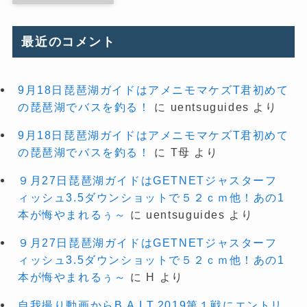
最近のコメント
9月18日琵琶湖ガイドはアメニモマケズT君初めて
の琵琶湖でバスを釣る！
に
uentsuguides
より
9月18日琵琶湖ガイドはアメニモマケズT君初めて
の琵琶湖でバスを釣る！
に
T母
より
９月27日琵琶湖ガイドはGETNETジャスターフ
ィッシュ3.5ダウンショットで５２ｃｍ他！あの1
本が悔やまれるぅ～
に
uentsuguides
より
９月27日琵琶湖ガイドはGETNETジャスターフ
ィッシュ3.5ダウンショットで５２ｃｍ他！あの1
本が悔やまれるぅ～
に
H
より
自我撮り動画からB.A.I.T.2019第１戦にエントリ