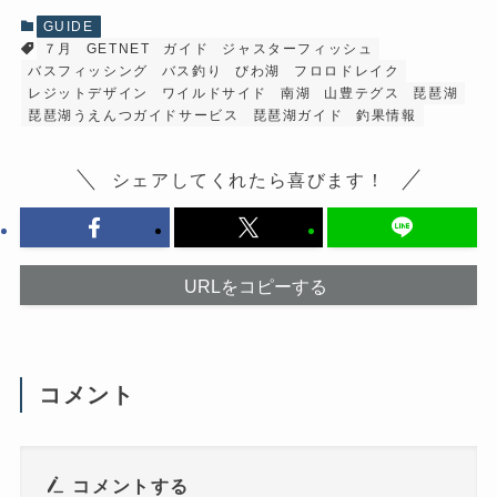
共
有
有
(
GUIDE
す
新
７月
GETNET
ガイド
ジャスターフィッシュ
る
し
に
い
バスフィッシング
バス釣り
びわ湖
フロロドレイク
は
ウ
ク
ィ
レジットデザイン
ワイルドサイド
南湖
山豊テグス
琵琶湖
リ
ン
琵琶湖うえんつガイドサービス
琵琶湖ガイド
釣果情報
ッ
ド
ク
ウ
し
で
て
開
シェアしてくれたら喜びます！
く
き
だ
ま
さ
す
い
)
(
新
し
い
URLをコピーする
ウ
ィ
ン
ド
ウ
で
開
コメント
き
ま
す
)
コメントする