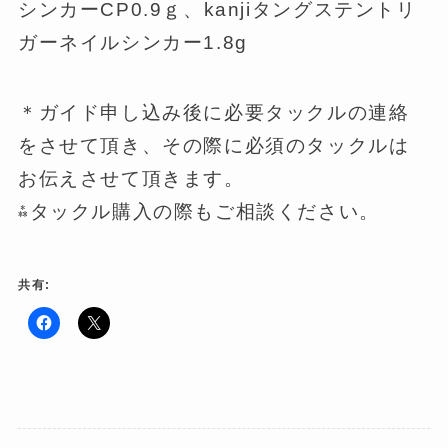
シンカーCP0.9ｇ、kanjiタングステントリ
ガーネイルシンカー1.8g
＊ガイド申し込み後に必要タックルの連絡
をさせて頂き、その際に必須のタックルは
お伝えさせて頂きます。
⁂タックル購入の際もご相談ください。
共有:
F
ク
a
リ
c
ッ
e
ク
b
し
o
て
o
X
k
で
で
共