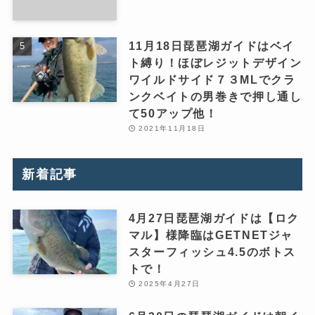
11月18日琵琶湖ガイドはベイ
ト縛り！ほぼレジットデザイン
ワイルドサイド７３MLでクラ
ンクベイトの男巻きで押し通し
て50アップ他！
2021年11月18日
新着記事
4月27日琵琶湖ガイドは【ロク
マル】様降臨はGETNETジャ
スターフィッシュ4.5のボトス
トで！
2025年4月27日