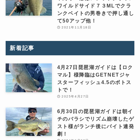
ワイルドサイド７３MLでクラ
ンクベイトの男巻きで押し通し
て50アップ他！
2021年11月18日
新着記事
4月27日琵琶湖ガイドは【ロク
マル】様降臨はGETNETジャ
スターフィッシュ4.5のボトス
トで！
2025年4月27日
6月30日の琵琶湖ガイドは朝イ
チのバラシでリズム崩壊したゲ
スト様がランチ後にバイト連発
劇！