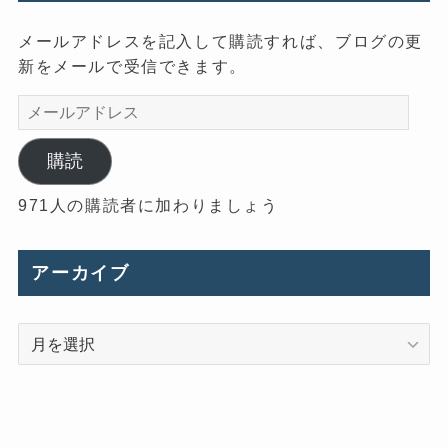
メールアドレスを記入して購読すれば、ブログの更
新をメールで受信できます。
メ
ー
ル
購読
ア
971人の購読者に加わりましょう
ド
レ
ス
アーカイブ
ア
ー
カ
イ
ブ