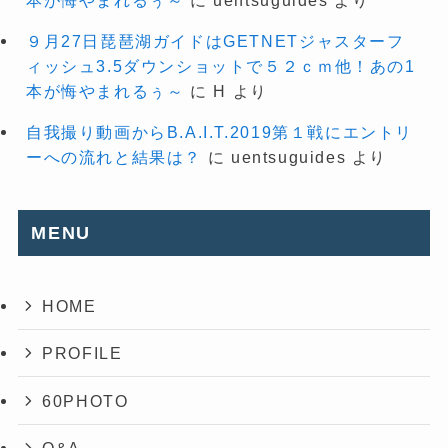
本が悔やまれるぅ～
に
uentsuguides
より
９月27日琵琶湖ガイドはGETNETジャスターフ
ィッシュ3.5ダウンショットで５２ｃｍ他！あの1
本が悔やまれるぅ～
に
H
より
自我撮り動画からB.A.I.T.2019第１戦にエントリ
ーへの流れと結果は？
に
uentsuguides
より
MENU
HOME
PROFILE
60PHOTO
Q&A