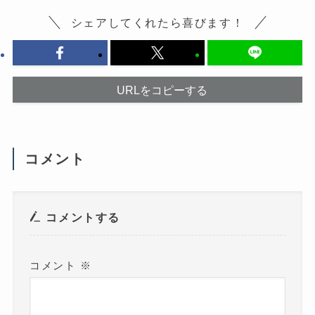
て
開
く
き
だ
ま
シェアしてくれたら喜びます！
さ
す
い
)
(
新
し
い
ウ
URLをコピーする
ィ
ン
ド
ウ
で
開
き
ま
コメント
す
)
コメントする
コメント
※