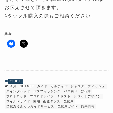
お伝えさせて頂きます。
⁂タックル購入の際もご相談ください。
共有:
F
ク
a
リ
c
ッ
e
ク
b
し
o
て
o
X
k
で
で
共
共
有
有
(
GUIDE
す
新
４月
GETNET
ガイド
カルティバ
ジャスターフィッシュ
る
し
に
い
スイングヘッド
バスフィッシング
バス釣り
びわ湖
は
ウ
ク
ィ
プロトロッド
フロロドレイク
ミドスト
レジットデザイン
リ
ン
ワイルドサイド
南湖
山豊テグス
琵琶湖
ッ
ド
ク
ウ
琵琶湖うえんつガイドサービス
琵琶湖ガイド
釣果情報
し
で