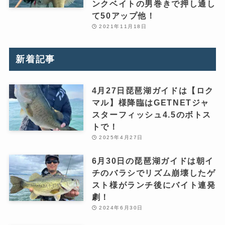
ンクベイトの男巻きで押し通し
て50アップ他！
2021年11月18日
新着記事
4月27日琵琶湖ガイドは【ロク
マル】様降臨はGETNETジャ
スターフィッシュ4.5のボトス
トで！
2025年4月27日
6月30日の琵琶湖ガイドは朝イ
チのバラシでリズム崩壊したゲ
スト様がランチ後にバイト連発
劇！
2024年6月30日