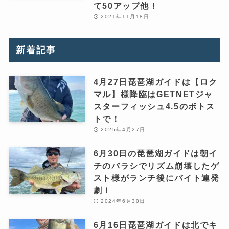
て50アップ他！
2021年11月18日
新着記事
4月27日琵琶湖ガイドは【ロク
マル】様降臨はGETNETジャ
スターフィッシュ4.5のボトス
トで！
2025年4月27日
6月30日の琵琶湖ガイドは朝イ
チのバラシでリズム崩壊したゲ
スト様がランチ後にバイト連発
劇！
2024年6月30日
6月16日琵琶湖ガイドは北でキ