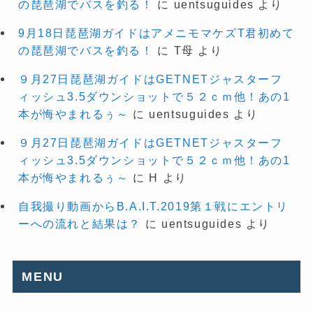
の琵琶湖でバスを釣る！
に
uentsuguides
より
9月18日琵琶湖ガイドはアメニモマケズT君初めて
の琵琶湖でバスを釣る！
に
T母
より
９月27日琵琶湖ガイドはGETNETジャスターフ
ィッシュ3.5ダウンショットで５２ｃｍ他！あの1
本が悔やまれるぅ～
に
uentsuguides
より
９月27日琵琶湖ガイドはGETNETジャスターフ
ィッシュ3.5ダウンショットで５２ｃｍ他！あの1
本が悔やまれるぅ～
に
H
より
自我撮り動画からB.A.I.T.2019第１戦にエントリ
ーへの流れと結果は？
に
uentsuguides
より
MENU