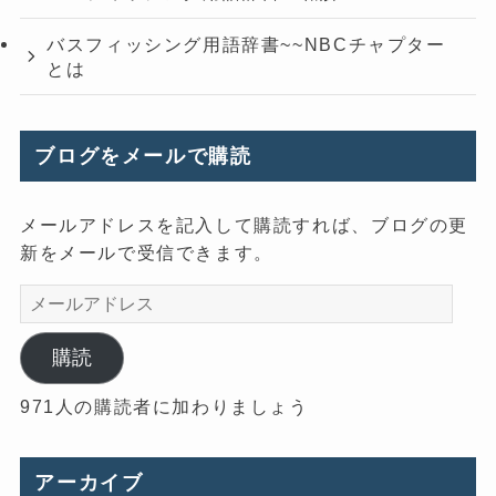
バスフィッシング用語辞書~~NBCチャプター
とは
ブログをメールで購読
メールアドレスを記入して購読すれば、ブログの更
新をメールで受信できます。
メ
ー
ル
購読
ア
971人の購読者に加わりましょう
ド
レ
ス
アーカイブ