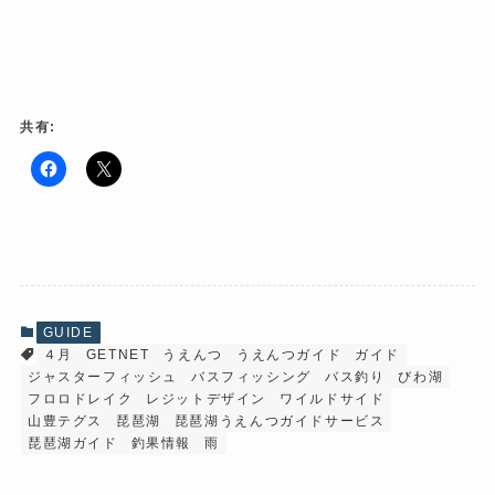
共有:
F
ク
a
リ
c
ッ
e
ク
b
し
o
て
o
X
k
で
で
共
共
有
有
(
GUIDE
す
新
４月
GETNET
うえんつ
うえんつガイド
ガイド
る
し
に
い
ジャスターフィッシュ
バスフィッシング
バス釣り
びわ湖
は
ウ
ク
ィ
フロロドレイク
レジットデザイン
ワイルドサイド
リ
ン
山豊テグス
琵琶湖
琵琶湖うえんつガイドサービス
ッ
ド
ク
ウ
琵琶湖ガイド
釣果情報
雨
し
で
て
開
く
き