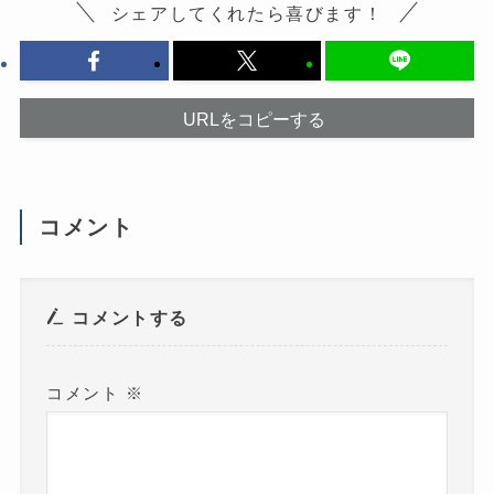
だ
ま
シェアしてくれたら喜びます！
さ
す
い
)
(
新
し
い
ウ
URLをコピーする
ィ
ン
ド
ウ
で
開
き
ま
コメント
す
)
コメントする
コメント
※