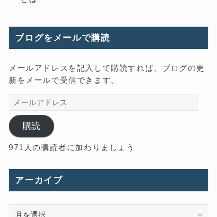
ブログをメールで購読
メールアドレスを記入して購読すれば、ブログの更
新をメールで受信できます。
メ
ー
ル
購読
ア
971人の購読者に加わりましょう
ド
レ
ス
アーカイブ
ア