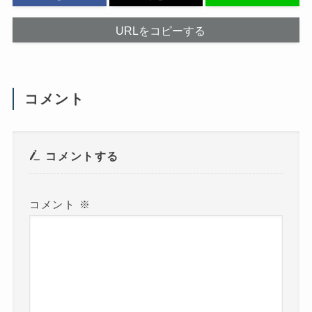
い
ウ
ィ
ン
URLをコピーする
ド
ウ
で
開
き
ま
す
コメント
)
コメントする
コメント
※