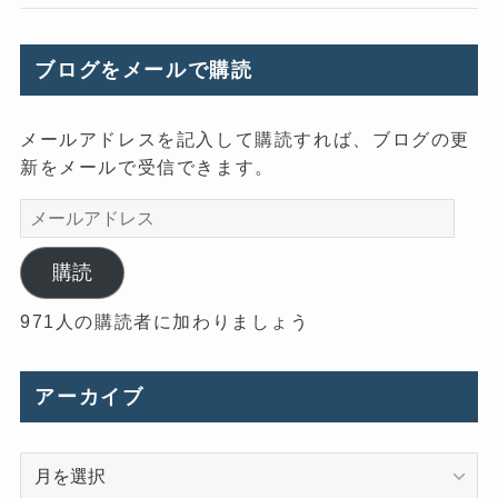
ブログをメールで購読
メールアドレスを記入して購読すれば、ブログの更
新をメールで受信できます。
メ
ー
ル
購読
ア
971人の購読者に加わりましょう
ド
レ
ス
アーカイブ
ア
ー