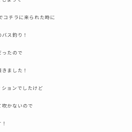
でコチラに来られた時に
のバス釣り！
だったので
頂きました！
ィションでしたけど
て吹かないので
す！