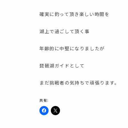
確実に釣って頂き楽しい時間を
湖上で過ごして頂く事
年齢的に中堅になりましたが
琵琶湖ガイドとして
まだ挑戦者の気持ちで頑張ります。
共有:
F
ク
a
リ
c
ッ
e
ク