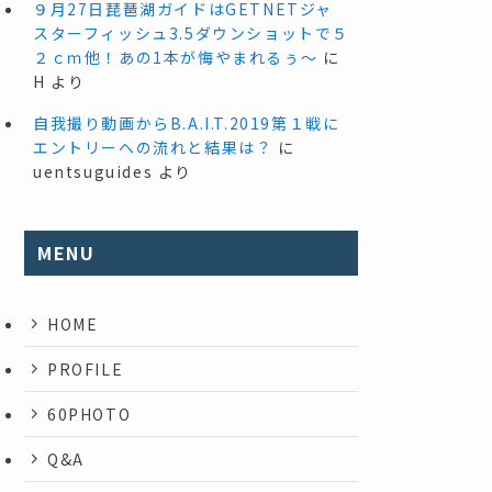
９月27日琵琶湖ガイドはGETNETジャ
スターフィッシュ3.5ダウンショットで５
２ｃｍ他！あの1本が悔やまれるぅ～
に
H
より
自我撮り動画からB.A.I.T.2019第１戦に
エントリーへの流れと結果は？
に
uentsuguides
より
MENU
HOME
PROFILE
60PHOTO
Q&A