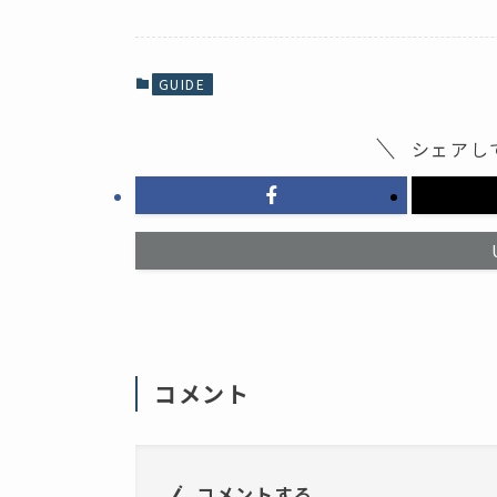
b
し
o
て
o
X
k
で
で
共
共
有
GUIDE
有
(
す
新
る
し
に
い
シェアし
は
ウ
ク
ィ
リ
ン
ッ
ド
ク
ウ
し
で
て
開
く
き
だ
ま
さ
す
い
)
(
新
し
い
ウ
ィ
コメント
ン
ド
ウ
で
開
き
ま
コメントする
す