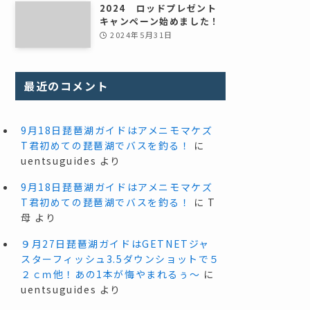
2024 ロッドプレゼント
キャンペーン始めました！
2024年5月31日
最近のコメント
9月18日琵琶湖ガイドはアメニモマケズ
T君初めての琵琶湖でバスを釣る！
に
uentsuguides
より
9月18日琵琶湖ガイドはアメニモマケズ
T君初めての琵琶湖でバスを釣る！
に
T
母
より
９月27日琵琶湖ガイドはGETNETジャ
スターフィッシュ3.5ダウンショットで５
２ｃｍ他！あの1本が悔やまれるぅ～
に
uentsuguides
より