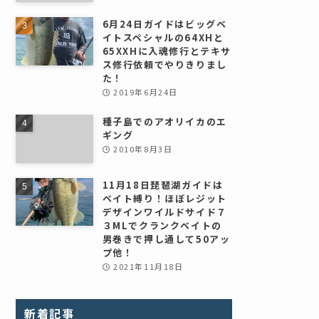
6月24日ガイドはビッグベ
イトスペシャルの64XHと
65XXHに入魂修行とテキサ
ス修行依頼でやりきりまし
た！
2019年6月24日
種子島でのアオリイカのエ
ギング
2010年8月3日
11月18日琵琶湖ガイドは
ベイト縛り！ほぼレジット
デザインワイルドサイド７
３MLでクランクベイトの
男巻きで押し通して50アッ
プ他！
2021年11月18日
新着記事