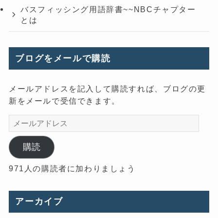
バスフィッシング用語辞書~~NBCチャプター
とは
ブログをメールで購読
メールアドレスを記入して購読すれば、ブログの更
新をメールで受信できます。
メ
ー
ル
購読
ア
971人の購読者に加わりましょう
ド
レ
ス
アーカイブ