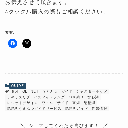
お伝えさせて頂きます。
⁂タックル購入の際もご相談ください。
共有:
F
ク
a
リ
c
ッ
e
ク
b
し
o
て
o
X
k
で
で
共
共
有
有
(
GUIDE
す
新
８月
GETNET
うえんつ
ガイド
ジャスターホッグ
る
し
に
い
テキサスリグ
バスフィッシング
バス釣り
びわ湖
は
ウ
ク
ィ
レジットデザイン
ワイルドサイド
南湖
琵琶湖
リ
ン
琵琶湖うえんつガイドサービス
琵琶湖ガイド
釣果情報
ッ
ド
ク
ウ
し
で
て
開
シェアしてくれたら喜びます！
く
き