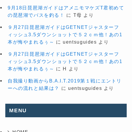
9月18日琵琶湖ガイドはアメニモマケズT君初めて
の琵琶湖でバスを釣る！
に
T母
より
９月27日琵琶湖ガイドはGETNETジャスターフ
ィッシュ3.5ダウンショットで５２ｃｍ他！あの1
本が悔やまれるぅ～
に
uentsuguides
より
９月27日琵琶湖ガイドはGETNETジャスターフ
ィッシュ3.5ダウンショットで５２ｃｍ他！あの1
本が悔やまれるぅ～
に
H
より
自我撮り動画からB.A.I.T.2019第１戦にエントリ
ーへの流れと結果は？
に
uentsuguides
より
MENU
HOME