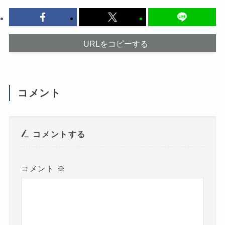
だ
ま
さ
す
い
)
(
新
し
い
URLをコピーする
ウ
ィ
ン
ド
ウ
で
開
コメント
き
ま
す
)
コメントする
コメント
※