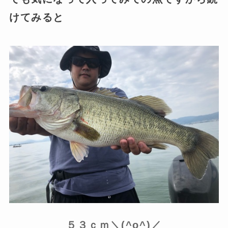
けてみると
５３ｃｍ＼(^o^)／