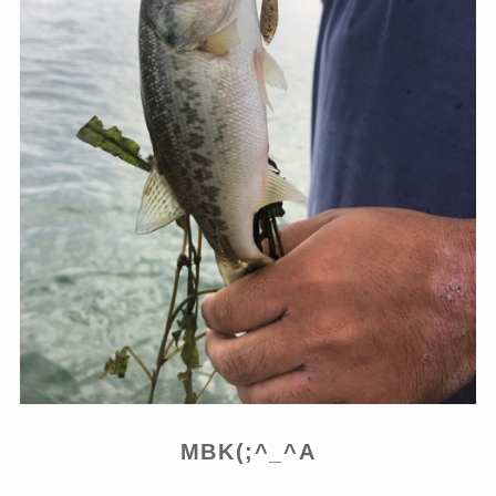
MBK(;^_^A