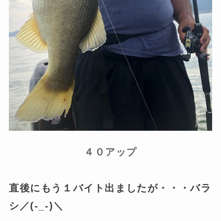
４０アップ
直後にもう１バイト出ましたが・・・バラ
シ／(-_-)＼