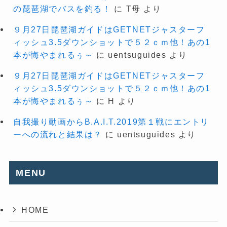
の琵琶湖でバスを釣る！
に
T母
より
９月27日琵琶湖ガイドはGETNETジャスターフ
ィッシュ3.5ダウンショットで５２ｃｍ他！あの1
本が悔やまれるぅ～
に
uentsuguides
より
９月27日琵琶湖ガイドはGETNETジャスターフ
ィッシュ3.5ダウンショットで５２ｃｍ他！あの1
本が悔やまれるぅ～
に
H
より
自我撮り動画からB.A.I.T.2019第１戦にエントリ
ーへの流れと結果は？
に
uentsuguides
より
MENU
HOME