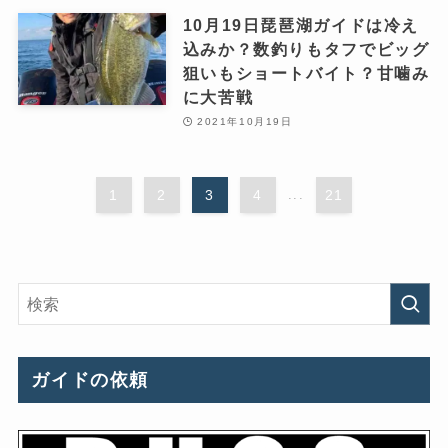
10月19日琵琶湖ガイドは冷え
込みか？数釣りもタフでビッグ
狙いもショートバイト？甘噛み
に大苦戦
2021年10月19日
1
2
3
4
...
21
ガイドの依頼