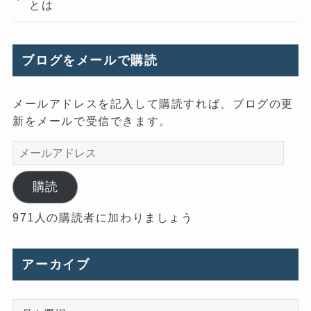
とは
ブログをメールで購読
メールアドレスを記入して購読すれば、ブログの更
新をメールで受信できます。
メ
ー
ル
購読
ア
971人の購読者に加わりましょう
ド
レ
ス
アーカイブ
ア