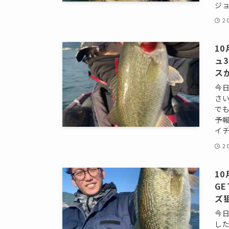
ジョ
2
1
ュ
ス
今
さ
で
予
イチ
2
1
G
ズ
今
し