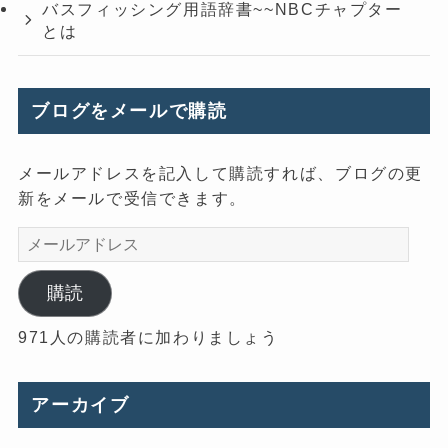
バスフィッシング用語辞書~~NBCチャプター
とは
ブログをメールで購読
メールアドレスを記入して購読すれば、ブログの更
新をメールで受信できます。
メ
ー
ル
購読
ア
971人の購読者に加わりましょう
ド
レ
ス
アーカイブ