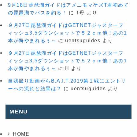
9月18日琵琶湖ガイドはアメニモマケズT君初めて
の琵琶湖でバスを釣る！
に
T母
より
９月27日琵琶湖ガイドはGETNETジャスターフ
ィッシュ3.5ダウンショットで５２ｃｍ他！あの1
本が悔やまれるぅ～
に
uentsuguides
より
９月27日琵琶湖ガイドはGETNETジャスターフ
ィッシュ3.5ダウンショットで５２ｃｍ他！あの1
本が悔やまれるぅ～
に
H
より
自我撮り動画からB.A.I.T.2019第１戦にエントリ
ーへの流れと結果は？
に
uentsuguides
より
MENU
HOME