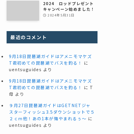
2024 ロッドプレゼント
キャンペーン始めました！
2024年5月31日
最近のコメント
9月18日琵琶湖ガイドはアメニモマケズ
T君初めての琵琶湖でバスを釣る！
に
uentsuguides
より
9月18日琵琶湖ガイドはアメニモマケズ
T君初めての琵琶湖でバスを釣る！
に
T
母
より
９月27日琵琶湖ガイドはGETNETジャ
スターフィッシュ3.5ダウンショットで５
２ｃｍ他！あの1本が悔やまれるぅ～
に
uentsuguides
より