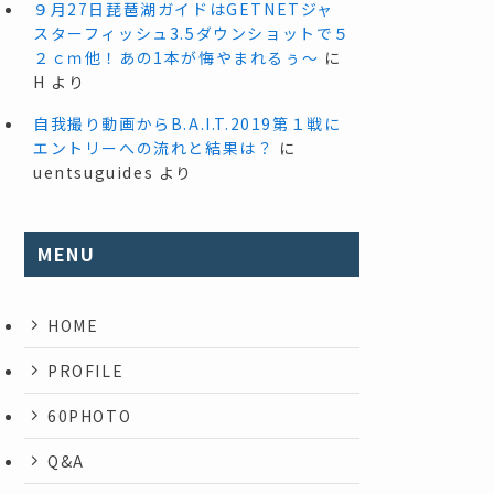
９月27日琵琶湖ガイドはGETNETジャ
スターフィッシュ3.5ダウンショットで５
２ｃｍ他！あの1本が悔やまれるぅ～
に
H
より
自我撮り動画からB.A.I.T.2019第１戦に
エントリーへの流れと結果は？
に
uentsuguides
より
MENU
HOME
PROFILE
60PHOTO
Q&A