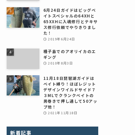
6月24日ガイドはビッグベ
イトスペシャルの64XHと
65XXHに入魂修行とテキサ
ス修行依頼でやりきりまし
た！
2019年6月24日
種子島でのアオリイカのエ
ギング
2010年8月3日
11月18日琵琶湖ガイドは
ベイト縛り！ほぼレジット
デザインワイルドサイド７
３MLでクランクベイトの
男巻きで押し通して50アッ
プ他！
2021年11月18日
新着記事