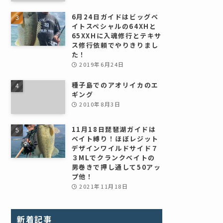
6月24日ガイドはビッグベ
イトスペシャルの64XHと
65XXHに入魂修行とテキサ
ス修行依頼でやりきりまし
た！
2019年6月24日
種子島でのアオリイカのエ
ギング
2010年8月3日
11月18日琵琶湖ガイドは
ベイト縛り！ほぼレジット
デザインワイルドサイド７
３MLでクランクベイトの
男巻きで押し通して50アッ
プ他！
2021年11月18日
新着記事