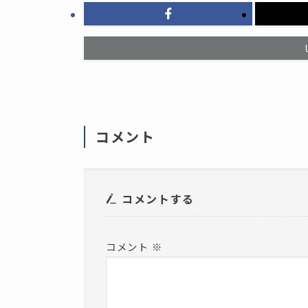
リ
ン
ッ
ド
ク
ウ
し
で
て
開
く
き
だ
ま
さ
す
い
)
(
新
し
い
ウ
ィ
コメント
ン
ド
ウ
で
開
き
ま
コメントする
す
)
コメント
※