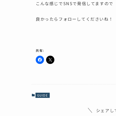
こんな感じでSNSで発信してますので
良かったらフォローしてくださいね！
共有:
F
ク
a
リ
c
ッ
e
ク
b
し
o
て
o
X
k
で
で
共
共
有
GUIDE
有
(
す
新
る
し
に
い
シェアし
は
ウ
ク
ィ