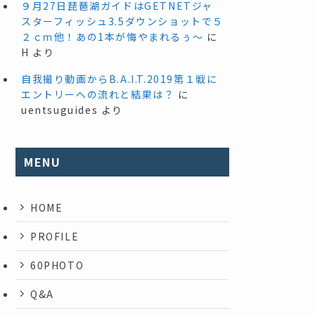
９月27日琵琶湖ガイドはGETNETジャ
スターフィッシュ3.5ダウンショットで５
２ｃｍ他！あの1本が悔やまれるぅ～
に
H
より
自我撮り動画からB.A.I.T.2019第１戦に
エントリーへの流れと結果は？
に
uentsuguides
より
MENU
HOME
PROFILE
60PHOTO
Q&A