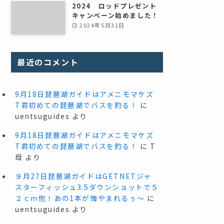
2024 ロッドプレゼント
キャンペーン始めました！
2024年5月31日
最近のコメント
9月18日琵琶湖ガイドはアメニモマケズ
T君初めての琵琶湖でバスを釣る！
に
uentsuguides
より
9月18日琵琶湖ガイドはアメニモマケズ
T君初めての琵琶湖でバスを釣る！
に
T
母
より
９月27日琵琶湖ガイドはGETNETジャ
スターフィッシュ3.5ダウンショットで５
２ｃｍ他！あの1本が悔やまれるぅ～
に
uentsuguides
より