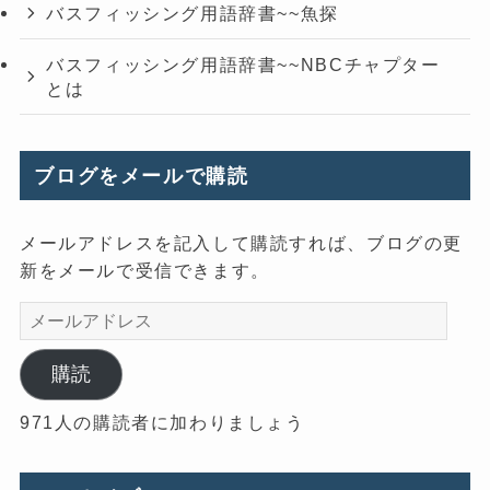
バスフィッシング用語辞書~~魚探
バスフィッシング用語辞書~~NBCチャプター
とは
ブログをメールで購読
メールアドレスを記入して購読すれば、ブログの更
新をメールで受信できます。
メ
ー
ル
購読
ア
971人の購読者に加わりましょう
ド
レ
ス