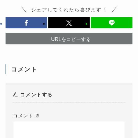
く
き
だ
ま
シェアしてくれたら喜びます！
さ
す
い
)
(
新
し
い
ウ
URLをコピーする
ィ
ン
ド
ウ
で
開
き
ま
コメント
す
)
コメントする
コメント
※