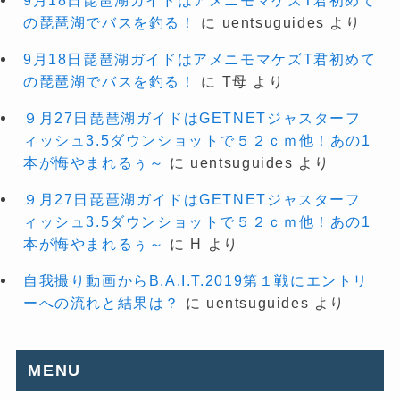
の琵琶湖でバスを釣る！
に
uentsuguides
より
9月18日琵琶湖ガイドはアメニモマケズT君初めて
の琵琶湖でバスを釣る！
に
T母
より
９月27日琵琶湖ガイドはGETNETジャスターフ
ィッシュ3.5ダウンショットで５２ｃｍ他！あの1
本が悔やまれるぅ～
に
uentsuguides
より
９月27日琵琶湖ガイドはGETNETジャスターフ
ィッシュ3.5ダウンショットで５２ｃｍ他！あの1
本が悔やまれるぅ～
に
H
より
自我撮り動画からB.A.I.T.2019第１戦にエントリ
ーへの流れと結果は？
に
uentsuguides
より
MENU