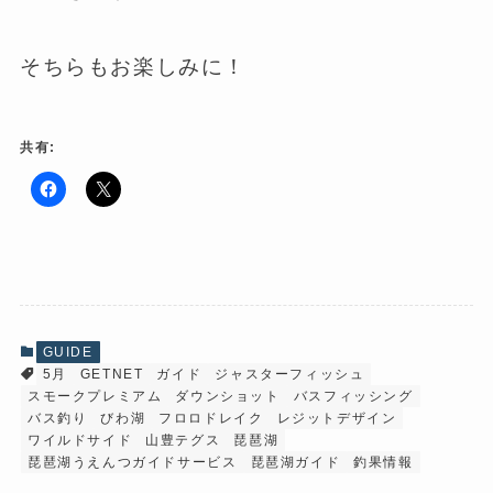
そちらもお楽しみに！
共有:
F
ク
a
リ
c
ッ
e
ク
b
し
o
て
o
X
k
で
で
共
共
有
有
(
GUIDE
す
新
5月
GETNET
ガイド
ジャスターフィッシュ
る
し
に
い
スモークプレミアム
ダウンショット
バスフィッシング
は
ウ
ク
ィ
バス釣り
びわ湖
フロロドレイク
レジットデザイン
リ
ン
ワイルドサイド
山豊テグス
琵琶湖
ッ
ド
ク
ウ
琵琶湖うえんつガイドサービス
琵琶湖ガイド
釣果情報
し
で
て
開