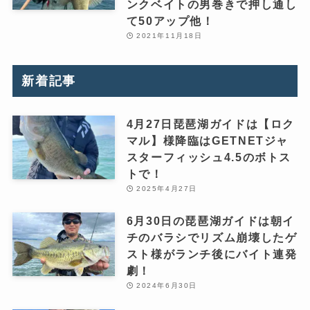
ンクベイトの男巻きで押し通し
て50アップ他！
2021年11月18日
新着記事
4月27日琵琶湖ガイドは【ロク
マル】様降臨はGETNETジャ
スターフィッシュ4.5のボトス
トで！
2025年4月27日
6月30日の琵琶湖ガイドは朝イ
チのバラシでリズム崩壊したゲ
スト様がランチ後にバイト連発
劇！
2024年6月30日