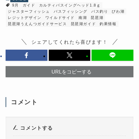
す
新
9月
ガイド
カルティバスイングヘッド1.8ｇ
る
し
に
い
ジャスターフィッシュ
バスフィッシング
バス釣り
びわ湖
は
ウ
ク
ィ
レジットデザイン
ワイルドサイド
南湖
琵琶湖
リ
ン
琵琶湖うえんつガイドサービス
琵琶湖ガイド
釣果情報
ッ
ド
ク
ウ
し
で
て
開
シェアしてくれたら喜びます！
く
き
だ
ま
さ
す
い
)
(
新
し
い
URLをコピーする
ウ
ィ
ン
ド
ウ
で
開
コメント
き
ま
す
)
コメントする