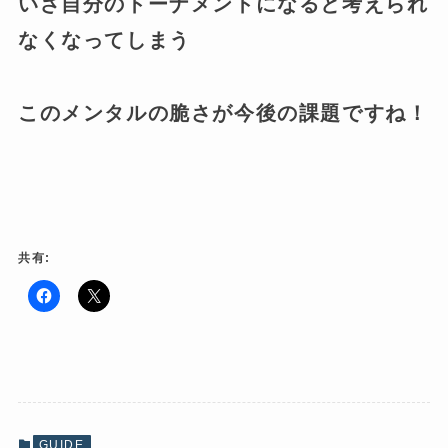
いざ自分のトーナメントになると考えられ
なくなってしまう
このメンタルの脆さが今後の課題ですね！
共有:
F
ク
a
リ
c
ッ
e
ク
b
し
o
て
o
X
k
で
で
共
共
有
有
(
GUIDE