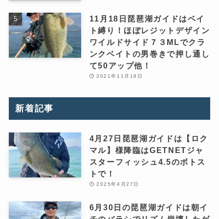
11月18日琵琶湖ガイドはベイ
ト縛り！ほぼレジットデザイン
ワイルドサイド７３MLでクラ
ンクベイトの男巻きで押し通し
て50アップ他！
2021年11月18日
新着記事
4月27日琵琶湖ガイドは【ロク
マル】様降臨はGETNETジャ
スターフィッシュ4.5のボトス
トで！
2025年4月27日
6月30日の琵琶湖ガイドは朝イ
チのバラシでリズム崩壊したゲ