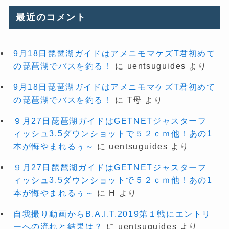
最近のコメント
9月18日琵琶湖ガイドはアメニモマケズT君初めて
の琵琶湖でバスを釣る！
に
uentsuguides
より
9月18日琵琶湖ガイドはアメニモマケズT君初めて
の琵琶湖でバスを釣る！
に
T母
より
９月27日琵琶湖ガイドはGETNETジャスターフ
ィッシュ3.5ダウンショットで５２ｃｍ他！あの1
本が悔やまれるぅ～
に
uentsuguides
より
９月27日琵琶湖ガイドはGETNETジャスターフ
ィッシュ3.5ダウンショットで５２ｃｍ他！あの1
本が悔やまれるぅ～
に
H
より
自我撮り動画からB.A.I.T.2019第１戦にエントリ
ーへの流れと結果は？
に
uentsuguides
より