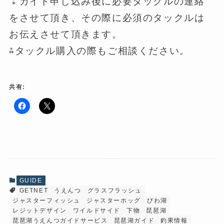
⁑ガイド申し込み後に必要タックルの連絡
をさせて頂き、その際に必須のタックルは
お伝えさせて頂きます。
⁂タックル購入の際もご相談ください。
共有:
F
ク
a
リ
c
ッ
e
ク
b
し
o
て
o
X
k
で
で
共
共
有
有
(
GUIDE
す
新
GETNET
うえんつ
グラスフラッシュ
る
し
に
い
ジャスターフィッシュ
ジャスターホッグ
びわ湖
は
ウ
ク
ィ
レジットデザイン
ワイルドサイド
下物
琵琶湖
リ
ン
琵琶湖うえんつガイドサービス
琵琶湖ガイド
釣果情報