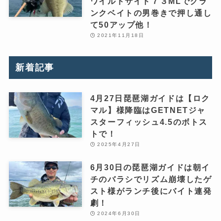
ワイルドサイド７３MLでクラ
ンクベイトの男巻きで押し通し
て50アップ他！
2021年11月18日
新着記事
4月27日琵琶湖ガイドは【ロク
マル】様降臨はGETNETジャ
スターフィッシュ4.5のボトス
トで！
2025年4月27日
6月30日の琵琶湖ガイドは朝イ
チのバラシでリズム崩壊したゲ
スト様がランチ後にバイト連発
劇！
2024年6月30日