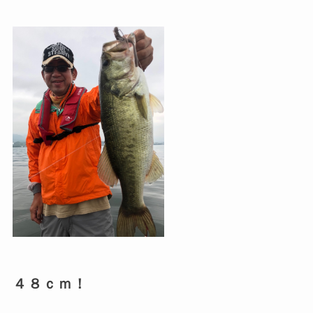
４８ｃｍ！