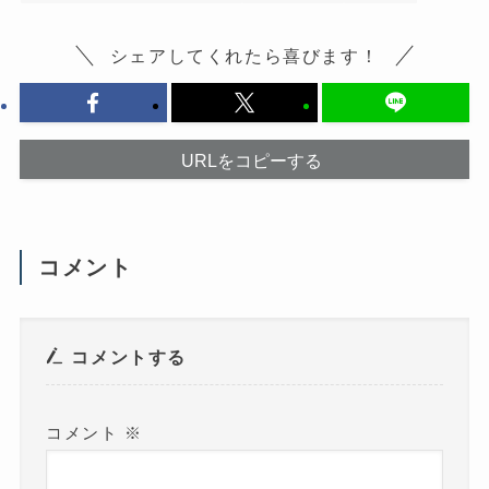
ッ
ド
ク
ウ
し
で
て
開
シェアしてくれたら喜びます！
く
き
だ
ま
さ
す
い
)
(
新
し
い
URLをコピーする
ウ
ィ
ン
ド
ウ
で
開
コメント
き
ま
す
)
コメントする
コメント
※