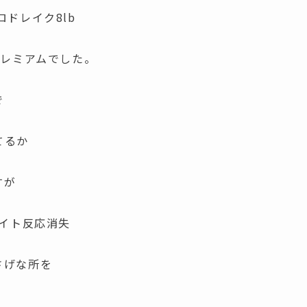
ドレイク8lb
プレミアムでした。
で
てるか
すが
ベイト反応消失
さげな所を