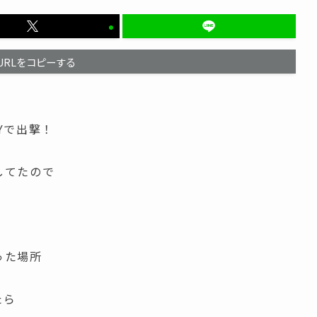
URLをコピーする
Yで出撃！
してたので
った場所
たら