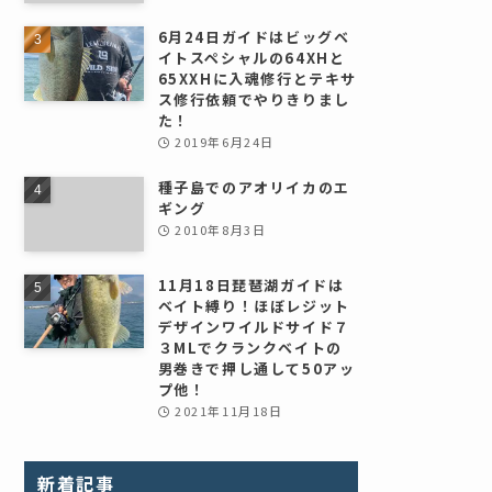
6月24日ガイドはビッグベ
イトスペシャルの64XHと
65XXHに入魂修行とテキサ
ス修行依頼でやりきりまし
た！
2019年6月24日
種子島でのアオリイカのエ
ギング
2010年8月3日
11月18日琵琶湖ガイドは
ベイト縛り！ほぼレジット
デザインワイルドサイド７
３MLでクランクベイトの
男巻きで押し通して50アッ
プ他！
2021年11月18日
新着記事