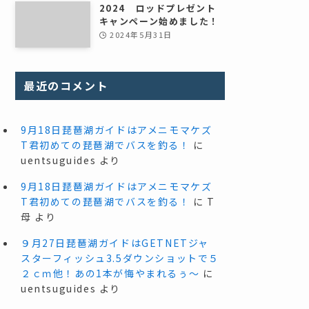
2024 ロッドプレゼント
キャンペーン始めました！
2024年5月31日
最近のコメント
9月18日琵琶湖ガイドはアメニモマケズ
T君初めての琵琶湖でバスを釣る！
に
uentsuguides
より
9月18日琵琶湖ガイドはアメニモマケズ
T君初めての琵琶湖でバスを釣る！
に
T
母
より
９月27日琵琶湖ガイドはGETNETジャ
スターフィッシュ3.5ダウンショットで５
２ｃｍ他！あの1本が悔やまれるぅ～
に
uentsuguides
より