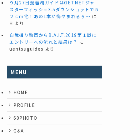
９月27日琵琶湖ガイドはGETNETジャ
スターフィッシュ3.5ダウンショットで５
２ｃｍ他！あの1本が悔やまれるぅ～
に
H
より
自我撮り動画からB.A.I.T.2019第１戦に
エントリーへの流れと結果は？
に
uentsuguides
より
MENU
HOME
PROFILE
60PHOTO
Q&A