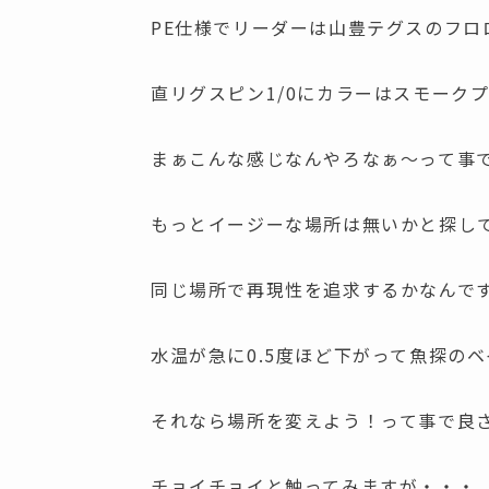
PE仕様でリーダーは山豊テグスのフロロ
直リグスピン1/0にカラーはスモーク
まぁこんな感じなんやろなぁ～って事
もっとイージーな場所は無いかと探し
同じ場所で再現性を追求するかなんで
水温が急に0.5度ほど下がって魚探の
それなら場所を変えよう！って事で良
チョイチョイと触ってみますが・・・