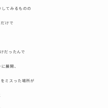
りしてみるものの
本だけで
だけだったんで
りに展開、
ルをミスった場所が
と