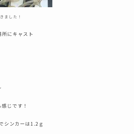
いきました！
場所にキャスト
！
～
る感じです！
でシンカーは1.2ｇ