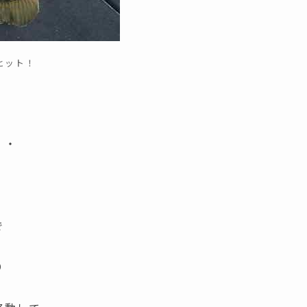
ヒット！
・
・・
で
り