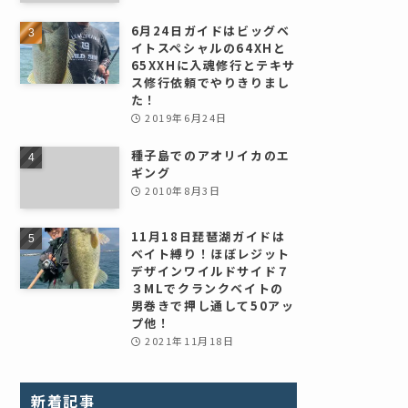
6月24日ガイドはビッグベ
イトスペシャルの64XHと
65XXHに入魂修行とテキサ
ス修行依頼でやりきりまし
た！
2019年6月24日
種子島でのアオリイカのエ
ギング
2010年8月3日
11月18日琵琶湖ガイドは
ベイト縛り！ほぼレジット
デザインワイルドサイド７
３MLでクランクベイトの
男巻きで押し通して50アッ
プ他！
2021年11月18日
新着記事