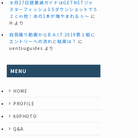
９月27日琵琶湖ガイドはGETNETジャ
スターフィッシュ3.5ダウンショットで５
２ｃｍ他！あの1本が悔やまれるぅ～
に
H
より
自我撮り動画からB.A.I.T.2019第１戦に
エントリーへの流れと結果は？
に
uentsuguides
より
MENU
HOME
PROFILE
60PHOTO
Q&A