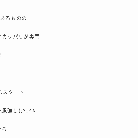
はあるものの
オカッパリが専門
で
のスタート
強し(;^_^A
から