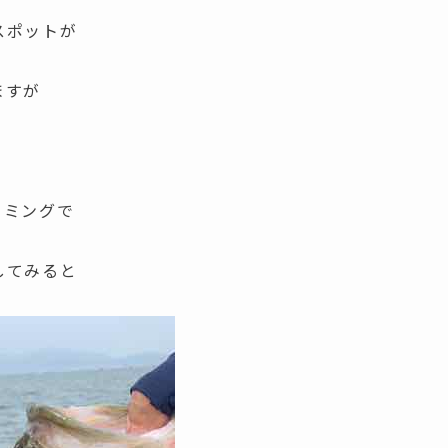
スポットが
ますが
イミングで
してみると