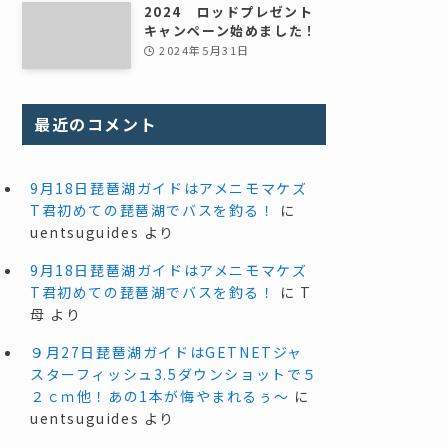
2024 ロッドプレゼント
キャンペーン始めました！
2024年5月31日
最近のコメント
9月18日琵琶湖ガイドはアメニモマケズ
T君初めての琵琶湖でバスを釣る！
に
uentsuguides
より
9月18日琵琶湖ガイドはアメニモマケズ
T君初めての琵琶湖でバスを釣る！
に
T
母
より
９月27日琵琶湖ガイドはGETNETジャ
スターフィッシュ3.5ダウンショットで５
２ｃｍ他！あの1本が悔やまれるぅ～
に
uentsuguides
より