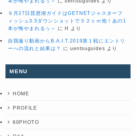
本が悔やまれるぅ～
に
uentsuguides
より
９月27日琵琶湖ガイドはGETNETジャスターフ
ィッシュ3.5ダウンショットで５２ｃｍ他！あの1
本が悔やまれるぅ～
に
H
より
自我撮り動画からB.A.I.T.2019第１戦にエントリ
ーへの流れと結果は？
に
uentsuguides
より
MENU
HOME
PROFILE
60PHOTO