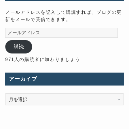
メールアドレスを記入して購読すれば、ブログの更
新をメールで受信できます。
メ
ー
ル
購読
ア
971人の購読者に加わりましょう
ド
レ
ス
アーカイブ
ア
ー
カ
イ
ブ