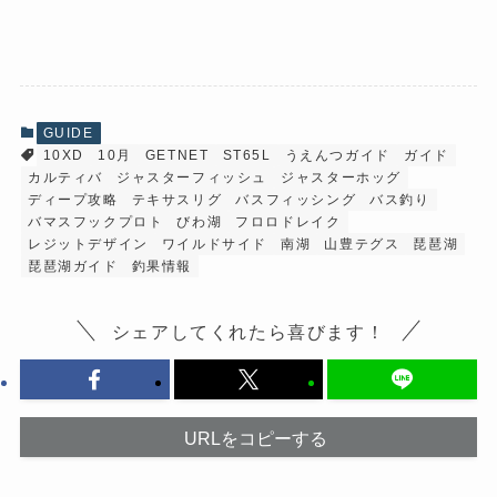
c
ッ
e
ク
b
し
o
て
o
X
k
で
で
共
共
有
有
(
GUIDE
す
新
10XD
10月
GETNET
ST65L
うえんつガイド
ガイド
る
し
に
い
カルティバ
ジャスターフィッシュ
ジャスターホッグ
は
ウ
ク
ィ
ディープ攻略
テキサスリグ
バスフィッシング
バス釣り
リ
ン
バマスフックプロト
びわ湖
フロロドレイク
ッ
ド
ク
ウ
レジットデザイン
ワイルドサイド
南湖
山豊テグス
琵琶湖
し
で
琵琶湖ガイド
釣果情報
て
開
く
き
だ
ま
さ
す
シェアしてくれたら喜びます！
い
)
(
新
し
い
ウ
ィ
ン
URLをコピーする
ド
ウ
で
開