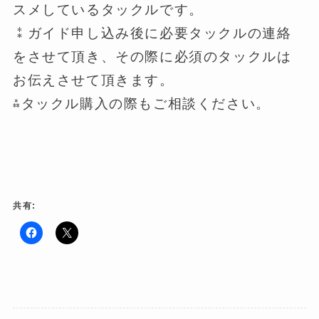
スメしているタックルです。
⁑ガイド申し込み後に必要タックルの連絡
をさせて頂き、その際に必須のタックルは
お伝えさせて頂きます。
⁂タックル購入の際もご相談ください。
共有:
F
ク
a
リ
c
ッ
e
ク
b
し
o
て
o
X
k
で
で
共