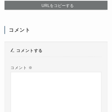
ウ
URLをコピーする
ィ
ン
ド
ウ
で
開
き
ま
コメント
す
)
コメントする
コメント
※