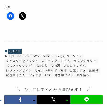
共有:
F
ク
a
リ
c
ッ
e
ク
b
し
o
て
o
X
k
で
で
共
共
有
有
(
GUIDE
す
新
6月
GETNET
WSS-ST65L
うえんつ
ガイド
る
し
に
い
ジャスターフィッシュ
スモークプレミアム
ダウンショット
は
ウ
ク
ィ
バスフィッシング
バス釣り
びわ湖
フロロドレイク
リ
ン
レジットデザイン
ワイルドサイド
南湖
山豊テグス
琵琶湖
ッ
ド
ク
ウ
琵琶湖うえんつガイドサービス
琵琶湖ガイド
釣果情報
し
で
て
開
く
き
だ
ま
シェアしてくれたら喜びます！
さ
す
い
)
(
新
し
い