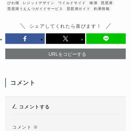
ク
ィ
びわ湖
レジットデザイン
ワイルドサイド
南湖
琵琶湖
リ
ン
琵琶湖うえんつガイドサービス
琵琶湖ガイド
釣果情報
ッ
ド
ク
ウ
し
で
て
開
シェアしてくれたら喜びます！
く
き
だ
ま
さ
す
い
)
(
新
し
い
URLをコピーする
ウ
ィ
ン
ド
ウ
で
開
コメント
き
ま
す
)
コメントする
コメント
※