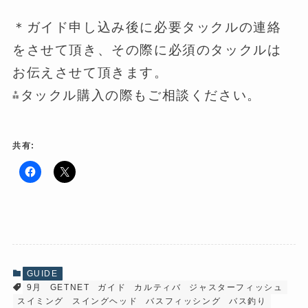
＊ガイド申し込み後に必要タックルの連絡
をさせて頂き、その際に必須のタックルは
お伝えさせて頂きます。
⁂タックル購入の際もご相談ください。
共有:
F
ク
a
リ
c
ッ
e
ク
b
し
o
て
o
X
k
で
で
共
共
有
有
(
GUIDE
す
新
9月
GETNET
ガイド
カルティバ
ジャスターフィッシュ
る
し
に
い
スイミング
スイングヘッド
バスフィッシング
バス釣り
は
ウ