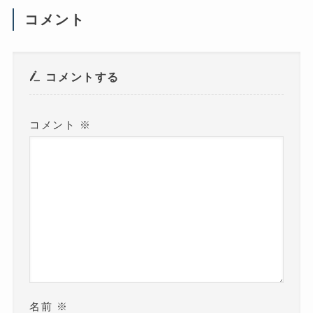
い
ウ
コメント
ィ
ン
ド
ウ
で
開
き
コメントする
ま
す
)
コメント
※
名前
※