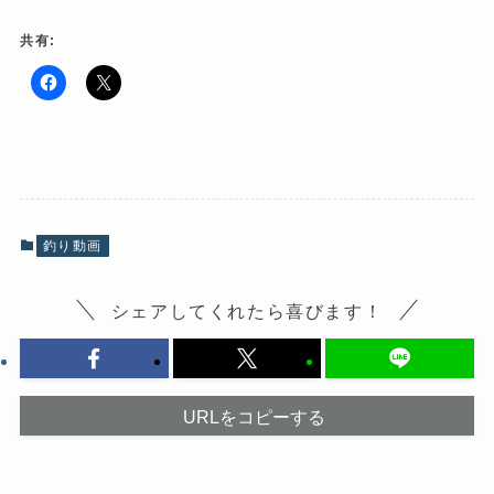
共有:
F
ク
a
リ
c
ッ
e
ク
b
し
o
て
o
X
k
で
で
共
共
有
有
(
釣り動画
す
新
る
し
に
い
は
ウ
シェアしてくれたら喜びます！
ク
ィ
リ
ン
ッ
ド
ク
ウ
し
で
て
開
く
き
だ
ま
URLをコピーする
さ
す
い
)
(
新
し