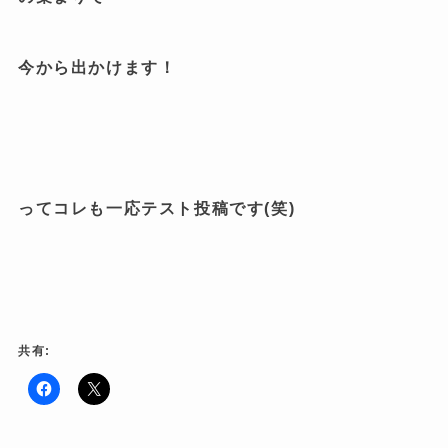
今から出かけます！
ってコレも一応テスト投稿です(笑)
共有:
F
ク
a
リ
c
ッ
e
ク