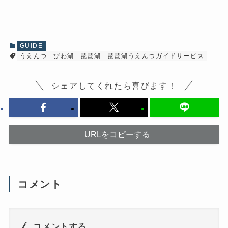
b
し
o
て
o
X
k
で
で
共
共
有
有
(
GUIDE
す
新
うえんつ
びわ湖
琵琶湖
琵琶湖うえんつガイドサービス
る
し
に
い
は
ウ
ク
ィ
リ
ン
シェアしてくれたら喜びます！
ッ
ド
ク
ウ
し
で
て
開
く
き
だ
ま
さ
す
URLをコピーする
い
)
(
新
し
い
ウ
ィ
ン
コメント
ド
ウ
で
開
き
ま
コメントする