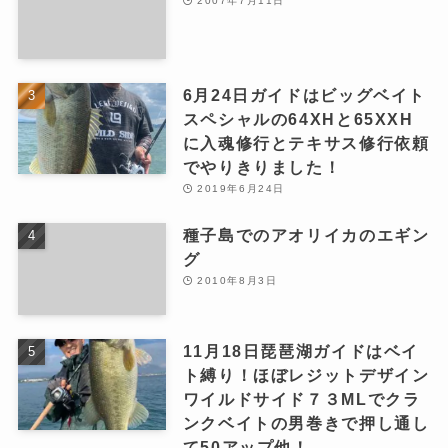
2007年7月11日
6月24日ガイドはビッグベイト
スペシャルの64XHと65XXH
に入魂修行とテキサス修行依頼
でやりきりました！
2019年6月24日
種子島でのアオリイカのエギン
グ
2010年8月3日
11月18日琵琶湖ガイドはベイ
ト縛り！ほぼレジットデザイン
ワイルドサイド７３MLでクラ
ンクベイトの男巻きで押し通し
て50アップ他！