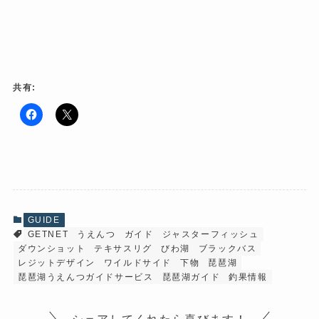
共有:
F
ク
a
リ
c
ッ
e
ク
b
し
o
て
o
X
k
で
で
共
共
有
有
(
GUIDE
す
新
GETNET
うえんつ
ガイド
ジャスターフィッシュ
る
し
に
い
ダウンショット
テキサスリグ
びわ湖
ブラックバス
は
ウ
ク
ィ
レジットデザイン
ワイルドサイド
下物
琵琶湖
リ
ン
琵琶湖うえんつガイドサービス
琵琶湖ガイド
釣果情報
ッ
ド
ク
ウ
し
で
て
開
シェアしてくれたら喜びます！