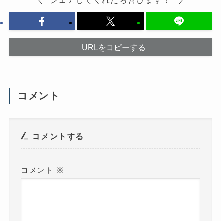
く
き
だ
ま
さ
す
い
)
(
新
し
い
URLをコピーする
ウ
ィ
ン
ド
ウ
で
開
コメント
き
ま
す
)
コメントする
コメント
※