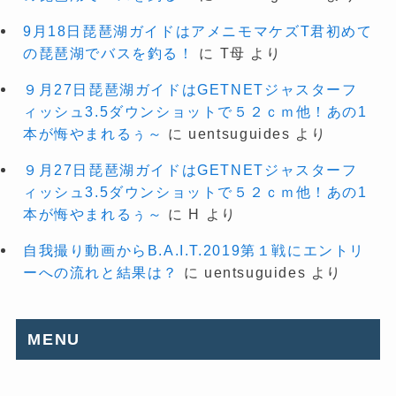
9月18日琵琶湖ガイドはアメニモマケズT君初めて
の琵琶湖でバスを釣る！
に
T母
より
９月27日琵琶湖ガイドはGETNETジャスターフ
ィッシュ3.5ダウンショットで５２ｃｍ他！あの1
本が悔やまれるぅ～
に
uentsuguides
より
９月27日琵琶湖ガイドはGETNETジャスターフ
ィッシュ3.5ダウンショットで５２ｃｍ他！あの1
本が悔やまれるぅ～
に
H
より
自我撮り動画からB.A.I.T.2019第１戦にエントリ
ーへの流れと結果は？
に
uentsuguides
より
MENU