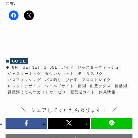
共有:
F
ク
a
リ
c
ッ
e
ク
b
し
o
て
o
X
k
で
で
共
共
有
有
(
GUIDE
す
新
6月
GETNET
ST65L
ガイド
ジャスターフィッシュ
る
し
に
い
ジャスターホッグ
ダウンショット
テキサスリグ
は
ウ
ク
ィ
バスフィッシング
バス釣り
びわ湖
フロロドレイク
リ
ン
レジットデザイン
ワイルドサイド
南湖
山豊テグス
琵琶湖
ッ
ド
ク
ウ
琵琶湖うえんつガイドサービス
琵琶湖ガイド
釣果情報
し
で
て
開
く
き
だ
ま
シェアしてくれたら喜びます！
さ
す
い
)
(
新
し
い
ウ