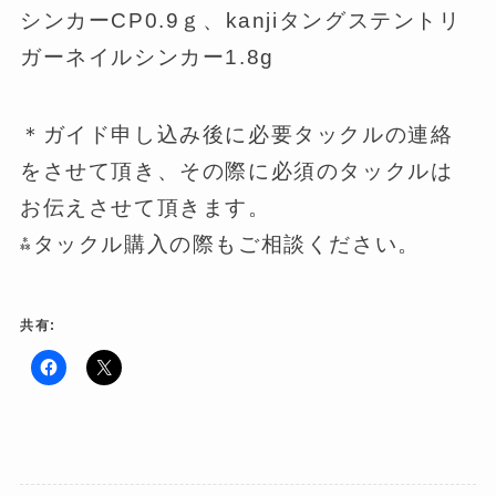
シンカーCP0.9ｇ、kanjiタングステントリ
ガーネイルシンカー1.8g
＊ガイド申し込み後に必要タックルの連絡
をさせて頂き、その際に必須のタックルは
お伝えさせて頂きます。
⁂タックル購入の際もご相談ください。
共有:
F
ク
a
リ
c
ッ
e
ク
b
し
o
て
o
X
k
で