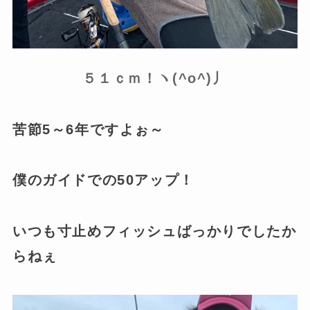
５１ｃｍ！ヽ(^o^)丿
苦節5～6年ですよぉ～
僕のガイドでの50アップ！
いつも寸止めフィッシュばっかりでしたか
らねぇ