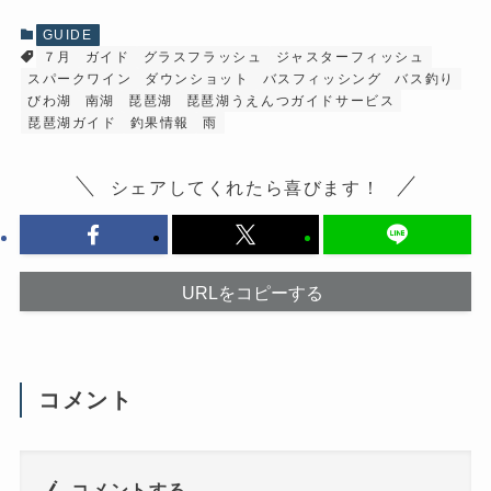
で
共
共
有
有
(
GUIDE
す
新
７月
ガイド
グラスフラッシュ
ジャスターフィッシュ
る
し
に
い
スパークワイン
ダウンショット
バスフィッシング
バス釣り
は
ウ
ク
ィ
びわ湖
南湖
琵琶湖
琵琶湖うえんつガイドサービス
リ
ン
琵琶湖ガイド
釣果情報
雨
ッ
ド
ク
ウ
し
で
て
開
シェアしてくれたら喜びます！
く
き
だ
ま
さ
す
い
)
(
新
し
い
URLをコピーする
ウ
ィ
ン
ド
ウ
で
開
コメント
き
ま
す
)
コメントする