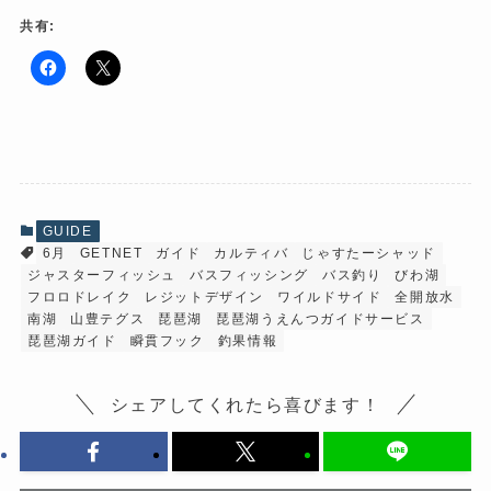
共有:
F
ク
a
リ
c
ッ
e
ク
b
し
o
て
o
X
k
で
で
共
共
有
有
(
GUIDE
す
新
6月
GETNET
ガイド
カルティバ
じゃすたーシャッド
る
し
に
い
ジャスターフィッシュ
バスフィッシング
バス釣り
びわ湖
は
ウ
ク
ィ
フロロドレイク
レジットデザイン
ワイルドサイド
全開放水
リ
ン
南湖
山豊テグス
琵琶湖
琵琶湖うえんつガイドサービス
ッ
ド
ク
ウ
琵琶湖ガイド
瞬貫フック
釣果情報
し
で
て
開
く
き
だ
ま
シェアしてくれたら喜びます！
さ
す
い
)
(
新
し
い