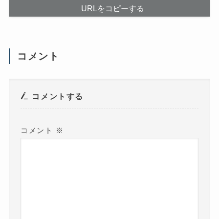
ウ
URLをコピーする
ィ
ン
ド
ウ
で
開
き
ま
コメント
す
)
コメントする
コメント
※