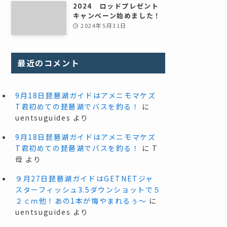
2024 ロッドプレゼント
キャンペーン始めました！
2024年5月31日
最近のコメント
9月18日琵琶湖ガイドはアメニモマケズ
T君初めての琵琶湖でバスを釣る！
に
uentsuguides
より
9月18日琵琶湖ガイドはアメニモマケズ
T君初めての琵琶湖でバスを釣る！
に
T
母
より
９月27日琵琶湖ガイドはGETNETジャ
スターフィッシュ3.5ダウンショットで５
２ｃｍ他！あの1本が悔やまれるぅ～
に
uentsuguides
より