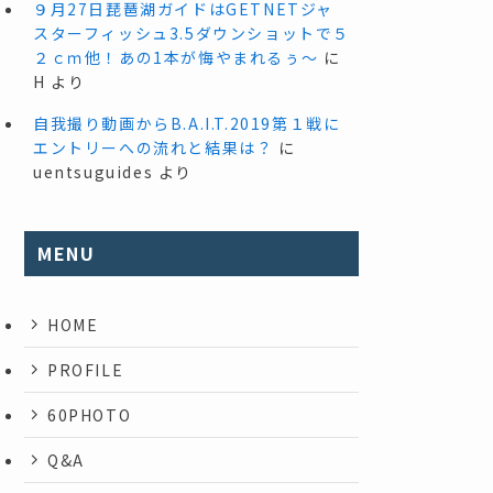
９月27日琵琶湖ガイドはGETNETジャ
スターフィッシュ3.5ダウンショットで５
２ｃｍ他！あの1本が悔やまれるぅ～
に
H
より
自我撮り動画からB.A.I.T.2019第１戦に
エントリーへの流れと結果は？
に
uentsuguides
より
MENU
HOME
PROFILE
60PHOTO
Q&A