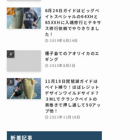
6月24日ガイドはビッグベ
イトスペシャルの64XHと
65XXHに入魂修行とテキサ
ス修行依頼でやりきりまし
た！
2019年6月24日
種子島でのアオリイカのエ
ギング
2010年8月3日
11月18日琵琶湖ガイドは
ベイト縛り！ほぼレジット
デザインワイルドサイド７
３MLでクランクベイトの
男巻きで押し通して50アッ
プ他！
2021年11月18日
新着記事