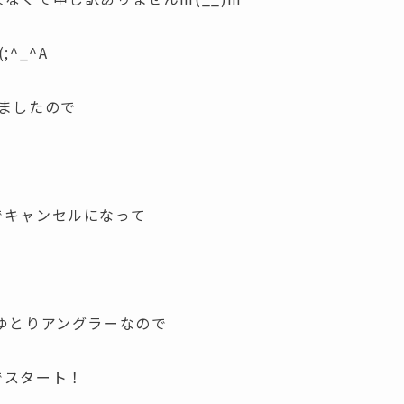
^_^A
ましたので
でキャンセルになって
gのゆとりアングラーなので
でスタート！