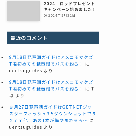
2024 ロッドプレゼント
キャンペーン始めました！
2024年5月31日
最近のコメント
9月18日琵琶湖ガイドはアメニモマケズ
T君初めての琵琶湖でバスを釣る！
に
uentsuguides
より
9月18日琵琶湖ガイドはアメニモマケズ
T君初めての琵琶湖でバスを釣る！
に
T
母
より
９月27日琵琶湖ガイドはGETNETジャ
スターフィッシュ3.5ダウンショットで５
２ｃｍ他！あの1本が悔やまれるぅ～
に
uentsuguides
より