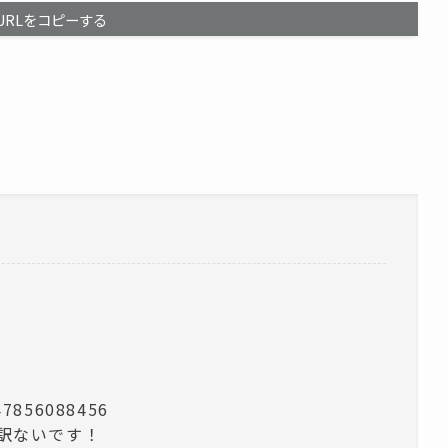
URLをコピーする
47856088456
訳ないです！