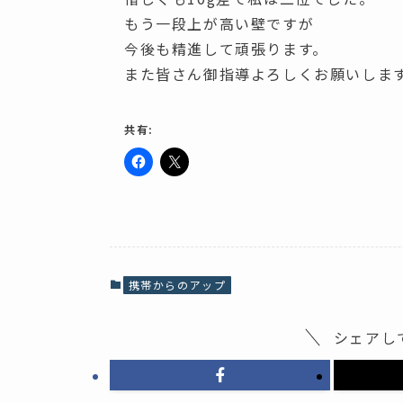
もう一段上が高い壁ですが
今後も精進して頑張ります。
また皆さん御指導よろしくお願いしま
共有:
F
ク
a
リ
c
ッ
e
ク
b
し
o
て
o
X
k
で
で
共
共
有
携帯からのアップ
有
(
す
新
る
し
に
い
シェアし
は
ウ
ク
ィ
リ
ン
ッ
ド
ク
ウ
し
で