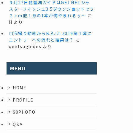
９月27日琵琶湖ガイドはGETNETジャ
スターフィッシュ3.5ダウンショットで５
２ｃｍ他！あの1本が悔やまれるぅ～
に
H
より
自我撮り動画からB.A.I.T.2019第１戦に
エントリーへの流れと結果は？
に
uentsuguides
より
MENU
HOME
PROFILE
60PHOTO
Q&A