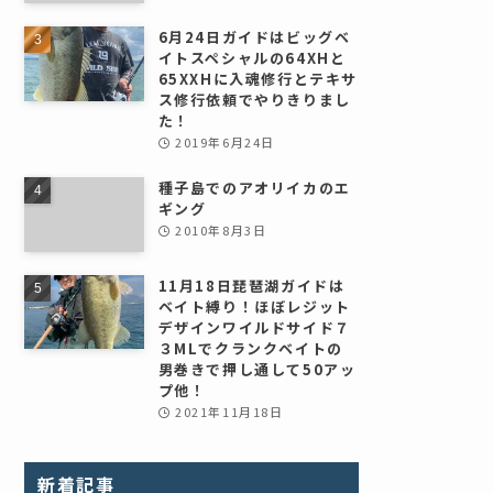
6月24日ガイドはビッグベ
イトスペシャルの64XHと
65XXHに入魂修行とテキサ
ス修行依頼でやりきりまし
た！
2019年6月24日
種子島でのアオリイカのエ
ギング
2010年8月3日
11月18日琵琶湖ガイドは
ベイト縛り！ほぼレジット
デザインワイルドサイド７
３MLでクランクベイトの
男巻きで押し通して50アッ
プ他！
2021年11月18日
新着記事