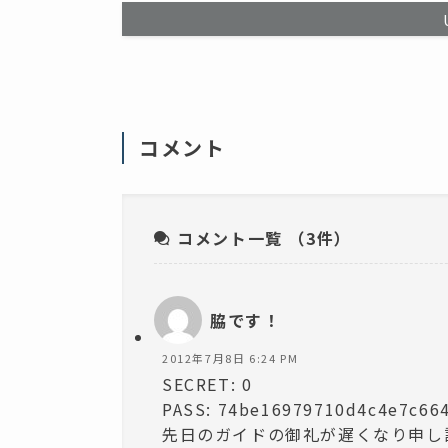
て
開
く
き
だ
ま
さ
す
い
)
(
新
し
い
ウ
ィ
コメント
ン
ド
ウ
で
開
き
ま
コメント一覧
（3件）
す
)
脇です！
2012年7月8日 6:24 PM
SECRET: 0
PASS: 74be16979710d4c4e7c66
先日のガイドの御礼が遅くなり申し