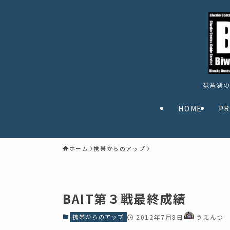
琵琶湖の
HOME
PR
ホーム
携帯からのアップ
BAIT第３戦最終成績
携帯からのアップ
2012年7月8日
うえんつ