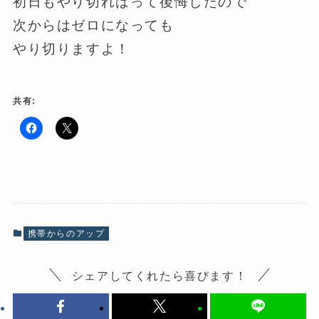
初日もやり切ればって後悔したので
次からはゼロになっても
やり切りますよ！
共有:
F
ク
a
リ
c
ッ
e
ク
b
し
o
て
o
X
k
で
で
共
共
有
有
(
携帯からのアップ
す
新
る
し
に
い
は
ウ
シェアしてくれたら喜びます！
ク
ィ
リ
ン
ッ
ド
ク
ウ
し
で