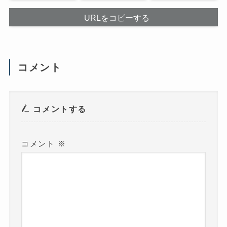
て
開
く
き
だ
ま
URLをコピーする
さ
す
い
)
(
新
し
い
ウ
コメント
ィ
ン
ド
ウ
で
開
き
コメントする
ま
す
)
コメント
※