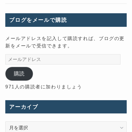
ブログをメールで購読
メールアドレスを記入して購読すれば、ブログの更
新をメールで受信できます。
メ
ー
ル
購読
ア
971人の購読者に加わりましょう
ド
レ
ス
アーカイブ
ア