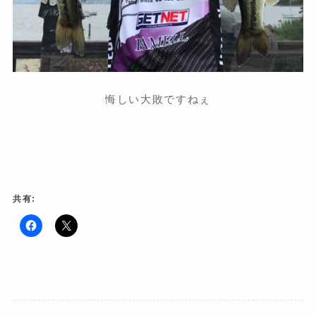
悔しい大敗ですねぇ
共有:
F
ク
a
リ
c
ッ
e
ク
b
し
o
て
o
X
k
で
で
共