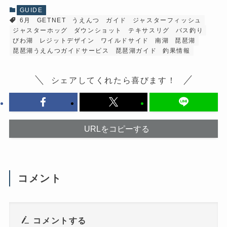
共
有
有
(
GUIDE
す
新
6月
GETNET
うえんつ
ガイド
ジャスターフィッシュ
る
し
に
い
ジャスターホッグ
ダウンショット
テキサスリグ
バス釣り
は
ウ
ク
ィ
びわ湖
レジットデザイン
ワイルドサイド
南湖
琵琶湖
リ
ン
琵琶湖うえんつガイドサービス
琵琶湖ガイド
釣果情報
ッ
ド
ク
ウ
し
で
て
開
シェアしてくれたら喜びます！
く
き
だ
ま
さ
す
い
)
(
新
し
い
URLをコピーする
ウ
ィ
ン
ド
ウ
で
開
コメント
き
ま
す
)
コメントする