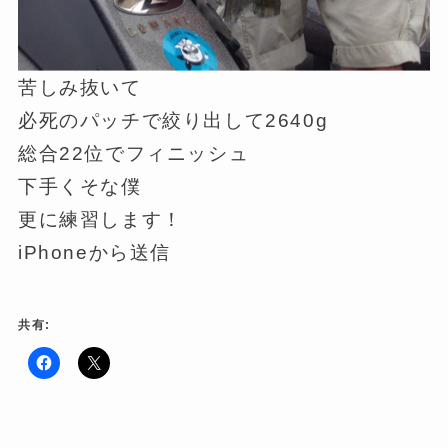
苦しみ抜いて
必死のパッチで絞り出して2640g
総合22位でフィニッシュ
下手くそな僕
更に練習します！
iPhoneから送信
共有:
F
ク
a
リ
c
ッ
e
ク
b
し
o
て