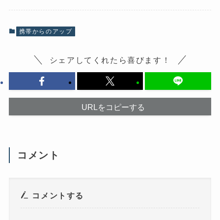
o
X
k
で
で
共
共
有
有
(
携帯からのアップ
す
新
る
し
に
い
は
ウ
シェアしてくれたら喜びます！
ク
ィ
リ
ン
ッ
ド
ク
ウ
し
で
て
開
く
き
だ
ま
URLをコピーする
さ
す
い
)
(
新
し
い
ウ
コメント
ィ
ン
ド
ウ
で
開
き
コメントする
ま
す
)