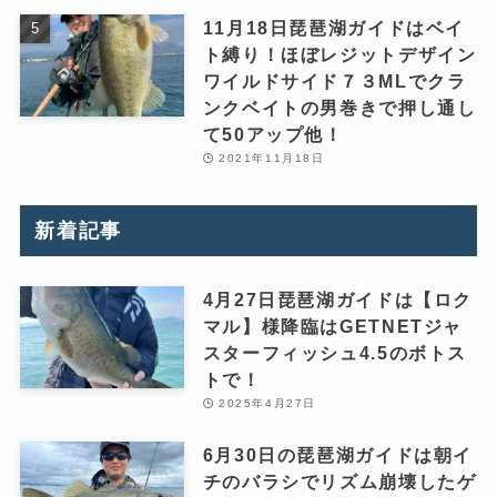
11月18日琵琶湖ガイドはベイ
ト縛り！ほぼレジットデザイン
ワイルドサイド７３MLでクラ
ンクベイトの男巻きで押し通し
て50アップ他！
2021年11月18日
新着記事
4月27日琵琶湖ガイドは【ロク
マル】様降臨はGETNETジャ
スターフィッシュ4.5のボトス
トで！
2025年4月27日
6月30日の琵琶湖ガイドは朝イ
チのバラシでリズム崩壊したゲ