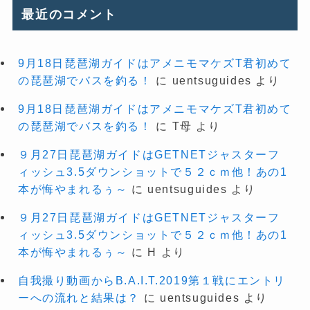
最近のコメント
9月18日琵琶湖ガイドはアメニモマケズT君初めて
の琵琶湖でバスを釣る！
に
uentsuguides
より
9月18日琵琶湖ガイドはアメニモマケズT君初めて
の琵琶湖でバスを釣る！
に
T母
より
９月27日琵琶湖ガイドはGETNETジャスターフ
ィッシュ3.5ダウンショットで５２ｃｍ他！あの1
本が悔やまれるぅ～
に
uentsuguides
より
９月27日琵琶湖ガイドはGETNETジャスターフ
ィッシュ3.5ダウンショットで５２ｃｍ他！あの1
本が悔やまれるぅ～
に
H
より
自我撮り動画からB.A.I.T.2019第１戦にエントリ
ーへの流れと結果は？
に
uentsuguides
より