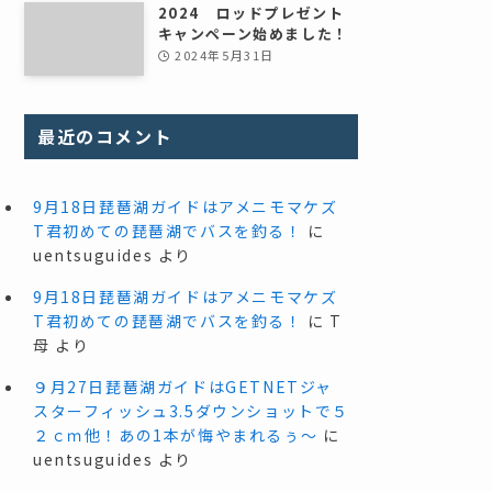
2024 ロッドプレゼント
キャンペーン始めました！
2024年5月31日
最近のコメント
9月18日琵琶湖ガイドはアメニモマケズ
T君初めての琵琶湖でバスを釣る！
に
uentsuguides
より
9月18日琵琶湖ガイドはアメニモマケズ
T君初めての琵琶湖でバスを釣る！
に
T
母
より
９月27日琵琶湖ガイドはGETNETジャ
スターフィッシュ3.5ダウンショットで５
２ｃｍ他！あの1本が悔やまれるぅ～
に
uentsuguides
より