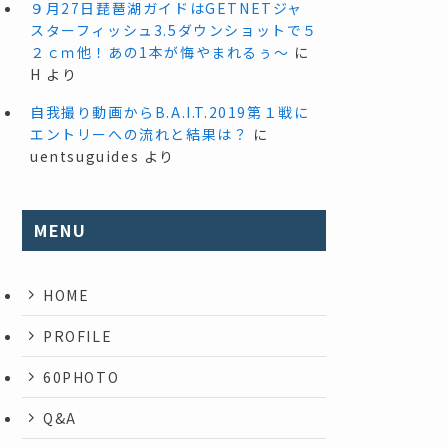
９月27日琵琶湖ガイドはGETNETジャ
スターフィッシュ3.5ダウンショットで５
２ｃｍ他！あの1本が悔やまれるぅ～
に
H
より
自我撮り動画からB.A.I.T.2019第１戦に
エントリーへの流れと結果は？
に
uentsuguides
より
MENU
HOME
PROFILE
60PHOTO
Q&A