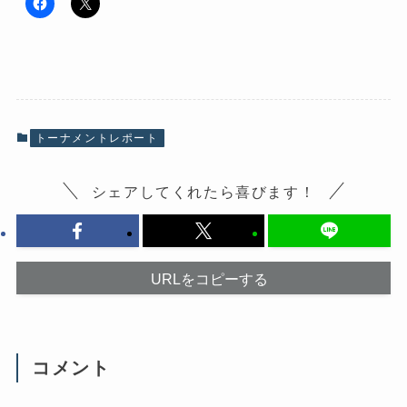
F
ク
a
リ
c
ッ
e
ク
b
し
o
て
o
X
k
で
で
共
共
有
有
(
トーナメントレポート
す
新
る
し
に
い
は
ウ
シェアしてくれたら喜びます！
ク
ィ
リ
ン
ッ
ド
ク
ウ
し
で
て
開
く
き
だ
ま
URLをコピーする
さ
す
い
)
(
新
し
い
ウ
コメント
ィ
ン
ド
ウ