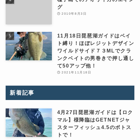
グ
2010年8月3日
11月18日琵琶湖ガイドはベイ
ト縛り！ほぼレジットデザイン
ワイルドサイド７３MLでクラ
ンクベイトの男巻きで押し通し
て50アップ他！
2021年11月18日
新着記事
4月27日琵琶湖ガイドは【ロク
マル】様降臨はGETNETジャ
スターフィッシュ4.5のボトス
トで！