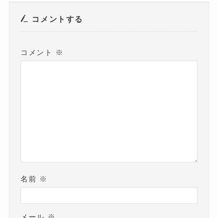
で
開
き
コメントする
ま
す
)
コメント
※
名前
※
メール
※