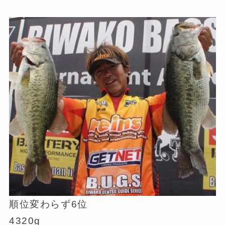
順位変わらず6位
4320g