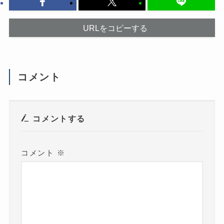
ク
ウ
し
で
て
開
く
き
だ
ま
URLをコピーする
さ
す
い
)
(
新
し
い
ウ
コメント
ィ
ン
ド
ウ
で
開
き
コメントする
ま
す
)
コメント
※