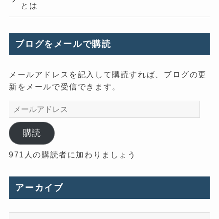
とは
ブログをメールで購読
メールアドレスを記入して購読すれば、ブログの更
新をメールで受信できます。
メ
ー
ル
購読
ア
971人の購読者に加わりましょう
ド
レ
ス
アーカイブ
ア