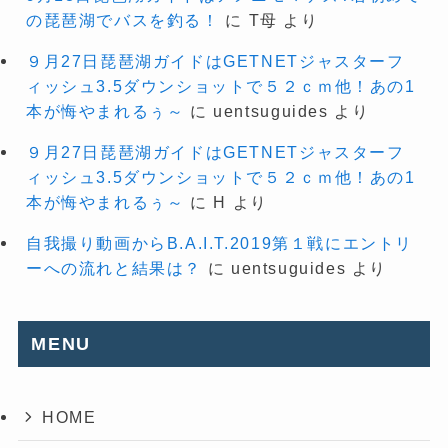
の琵琶湖でバスを釣る！
に
T母
より
９月27日琵琶湖ガイドはGETNETジャスターフ
ィッシュ3.5ダウンショットで５２ｃｍ他！あの1
本が悔やまれるぅ～
に
uentsuguides
より
９月27日琵琶湖ガイドはGETNETジャスターフ
ィッシュ3.5ダウンショットで５２ｃｍ他！あの1
本が悔やまれるぅ～
に
H
より
自我撮り動画からB.A.I.T.2019第１戦にエントリ
ーへの流れと結果は？
に
uentsuguides
より
MENU
HOME