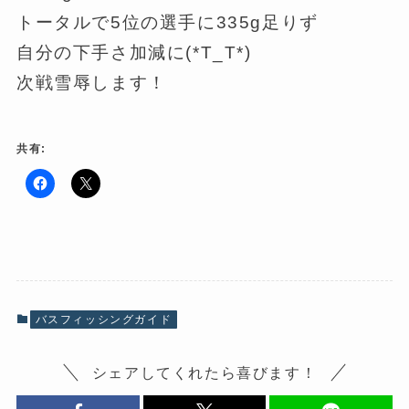
トータルで5位の選手に335g足りず
自分の下手さ加減に(*T_T*)
次戦雪辱します！
共有:
F
ク
a
リ
c
ッ
e
ク
b
し
o
て
o
X
k
で
で
共
共
有
有
(
バスフィッシングガイド
す
新
る
し
に
い
は
ウ
シェアしてくれたら喜びます！
ク
ィ
リ
ン
ッ
ド