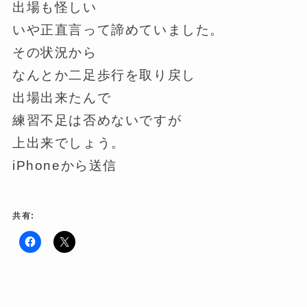
出場も怪しい
いや正直言って諦めていました。
その状況から
なんとか二足歩行を取り戻し
出場出来たんで
練習不足は否めないですが
上出来でしょう。
iPhoneから送信
共有:
F
ク
a
リ
c
ッ
e
ク
b
し
o
て
o
X