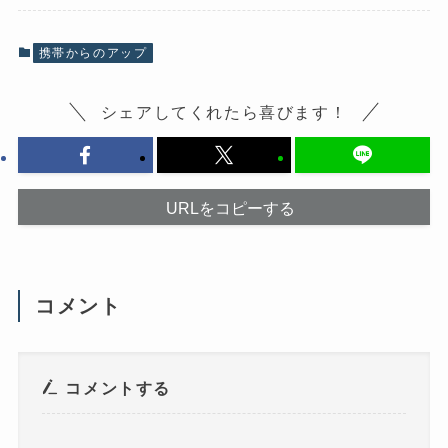
k
で
で
共
共
有
有
(
携帯からのアップ
す
新
る
し
に
い
は
ウ
シェアしてくれたら喜びます！
ク
ィ
リ
ン
ッ
ド
ク
ウ
し
で
て
開
く
き
だ
ま
URLをコピーする
さ
す
い
)
(
新
し
い
ウ
コメント
ィ
ン
ド
ウ
で
開
き
コメントする
ま
す
)