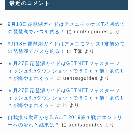
最近のコメント
9月18日琵琶湖ガイドはアメニモマケズT君初めて
の琵琶湖でバスを釣る！
に
uentsuguides
より
9月18日琵琶湖ガイドはアメニモマケズT君初めて
の琵琶湖でバスを釣る！
に
T母
より
９月27日琵琶湖ガイドはGETNETジャスターフ
ィッシュ3.5ダウンショットで５２ｃｍ他！あの1
本が悔やまれるぅ～
に
uentsuguides
より
９月27日琵琶湖ガイドはGETNETジャスターフ
ィッシュ3.5ダウンショットで５２ｃｍ他！あの1
本が悔やまれるぅ～
に
H
より
自我撮り動画からB.A.I.T.2019第１戦にエントリ
ーへの流れと結果は？
に
uentsuguides
より