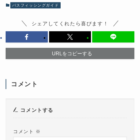
共
有
有
(
バスフィッシングガイド
す
新
る
し
に
い
は
ウ
シェアしてくれたら喜びます！
ク
ィ
リ
ン
ッ
ド
ク
ウ
し
で
て
開
く
き
だ
ま
URLをコピーする
さ
す
い
)
(
新
し
い
ウ
コメント
ィ
ン
ド
ウ
で
開
き
コメントする
ま
す
)
コメント
※