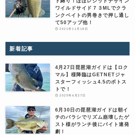
ト縛り！ほぼレジットデザイン
ワイルドサイド７３MLでクラ
ンクベイトの男巻きで押し通し
て50アップ他！
2021年11月18日
新着記事
4月27日琵琶湖ガイドは【ロク
マル】様降臨はGETNETジャ
スターフィッシュ4.5のボトス
トで！
2025年4月27日
6月30日の琵琶湖ガイドは朝イ
チのバラシでリズム崩壊したゲ
スト様がランチ後にバイト連発
劇！