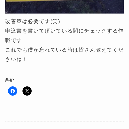
改善策は必要です(笑)
申込書を書いて頂いている間にチェックする作
戦です
これでも僕が忘れている時は皆さん教えてくだ
さいね！
共有:
F
ク
a
リ
c
ッ
e
ク
b
し
o
て
o
X
k
で
で
共