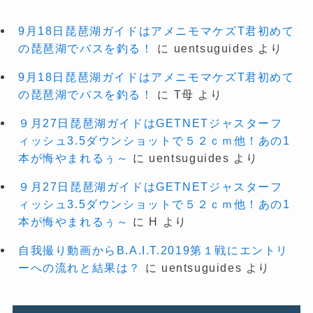
9月18日琵琶湖ガイドはアメニモマケズT君初めて
の琵琶湖でバスを釣る！
に
uentsuguides
より
9月18日琵琶湖ガイドはアメニモマケズT君初めて
の琵琶湖でバスを釣る！
に
T母
より
９月27日琵琶湖ガイドはGETNETジャスターフ
ィッシュ3.5ダウンショットで５２ｃｍ他！あの1
本が悔やまれるぅ～
に
uentsuguides
より
９月27日琵琶湖ガイドはGETNETジャスターフ
ィッシュ3.5ダウンショットで５２ｃｍ他！あの1
本が悔やまれるぅ～
に
H
より
自我撮り動画からB.A.I.T.2019第１戦にエントリ
ーへの流れと結果は？
に
uentsuguides
より