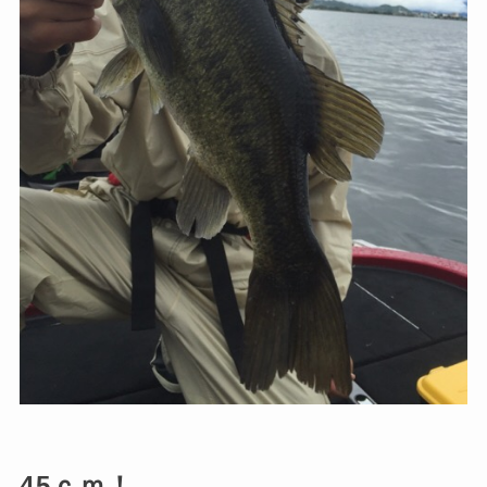
45ｃｍ！