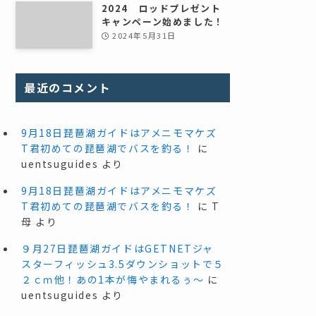
2024 ロッドプレゼント
キャンペーン始めました！
2024年5月31日
最近のコメント
9月18日琵琶湖ガイドはアメニモマケズ
T君初めての琵琶湖でバスを釣る！
に
uentsuguides
より
9月18日琵琶湖ガイドはアメニモマケズ
T君初めての琵琶湖でバスを釣る！
に
T
母
より
９月27日琵琶湖ガイドはGETNETジャ
スターフィッシュ3.5ダウンショットで５
２ｃｍ他！あの1本が悔やまれるぅ～
に
uentsuguides
より