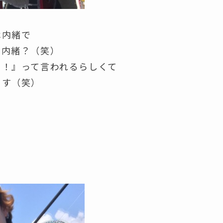
は内緒で
も内緒？（笑）
そ！』って言われるらしくて
ます（笑）