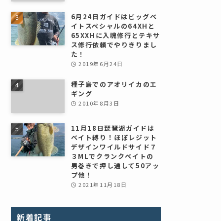
6月24日ガイドはビッグベ
イトスペシャルの64XHと
65XXHに入魂修行とテキサ
ス修行依頼でやりきりまし
た！
2019年6月24日
種子島でのアオリイカのエ
ギング
2010年8月3日
11月18日琵琶湖ガイドは
ベイト縛り！ほぼレジット
デザインワイルドサイド７
３MLでクランクベイトの
男巻きで押し通して50アッ
プ他！
2021年11月18日
新着記事