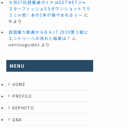
９月27日琵琶湖ガイドはGETNETジャ
スターフィッシュ3.5ダウンショットで５
２ｃｍ他！あの1本が悔やまれるぅ～
に
H
より
自我撮り動画からB.A.I.T.2019第１戦に
エントリーへの流れと結果は？
に
uentsuguides
より
MENU
HOME
PROFILE
60PHOTO
Q&A