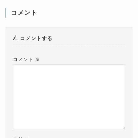
し
い
ウ
コメント
ィ
ン
ド
ウ
で
開
き
コメントする
ま
す
)
コメント
※