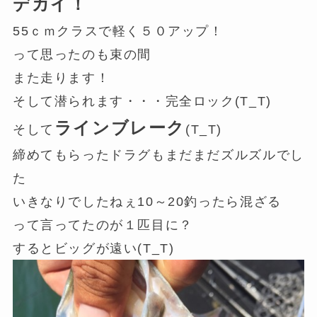
デカイ！
55ｃｍクラスで軽く５０アップ！
って思ったのも束の間
また走ります！
そして潜られます・・・完全ロック(T_T)
ラインブレーク
そして
(T_T)
締めてもらったドラグもまだまだズルズルでし
た
いきなりでしたねぇ10～20釣ったら混ざる
って言ってたのが１匹目に？
するとビッグが遠い(T_T)