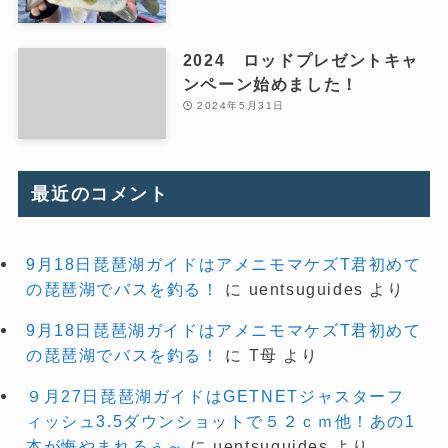
2024 ロッドプレゼントキャ
ンペーン始めました！
2024年5月31日
最近のコメント
9月18日琵琶湖ガイドはアメニモマケズT君初めて
の琵琶湖でバスを釣る！
に
uentsuguides
より
9月18日琵琶湖ガイドはアメニモマケズT君初めて
の琵琶湖でバスを釣る！
に
T母
より
９月27日琵琶湖ガイドはGETNETジャスターフ
ィッシュ3.5ダウンショットで５２ｃｍ他！あの1
本が悔やまれるぅ～
に
uentsuguides
より