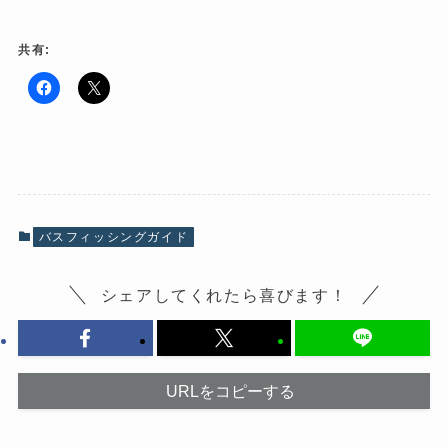
共有:
F
ク
a
リ
c
ッ
e
ク
b
し
o
て
o
X
k
で
で
共
共
有
有
(
バスフィッシングガイド
す
新
る
し
に
い
は
ウ
シェアしてくれたら喜びます！
ク
ィ
リ
ン
ッ
ド
ク
ウ
し
で
て
開
く
き
だ
ま
URLをコピーする
さ
す
い
)
(
新