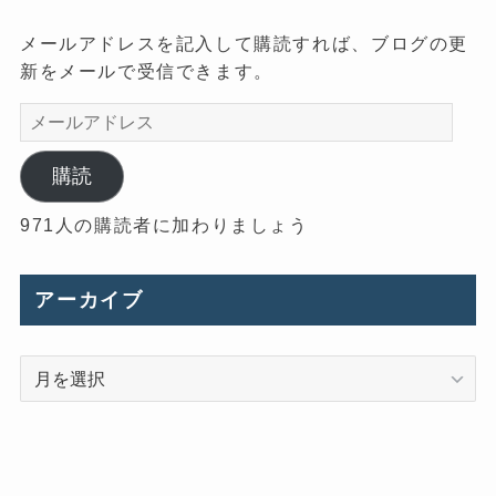
メールアドレスを記入して購読すれば、ブログの更
新をメールで受信できます。
メ
ー
ル
購読
ア
971人の購読者に加わりましょう
ド
レ
ス
アーカイブ
ア
ー
カ
イ
ブ