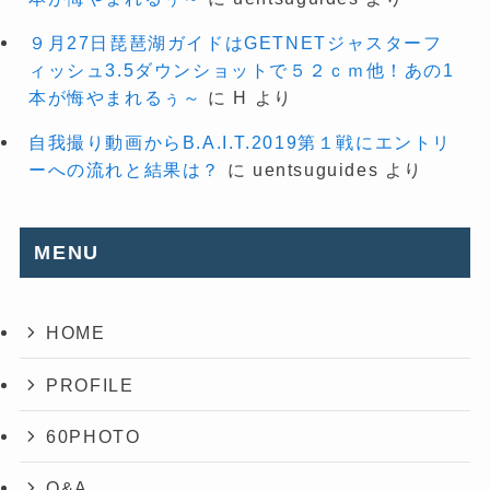
９月27日琵琶湖ガイドはGETNETジャスターフ
ィッシュ3.5ダウンショットで５２ｃｍ他！あの1
本が悔やまれるぅ～
に
H
より
自我撮り動画からB.A.I.T.2019第１戦にエントリ
ーへの流れと結果は？
に
uentsuguides
より
MENU
HOME
PROFILE
60PHOTO
Q&A