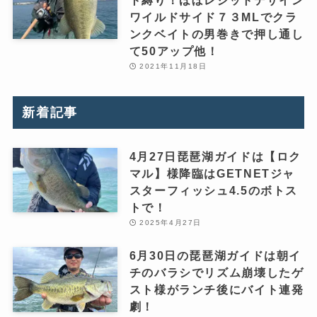
ワイルドサイド７３MLでクラ
ンクベイトの男巻きで押し通し
て50アップ他！
2021年11月18日
新着記事
4月27日琵琶湖ガイドは【ロク
マル】様降臨はGETNETジャ
スターフィッシュ4.5のボトス
トで！
2025年4月27日
6月30日の琵琶湖ガイドは朝イ
チのバラシでリズム崩壊したゲ
スト様がランチ後にバイト連発
劇！