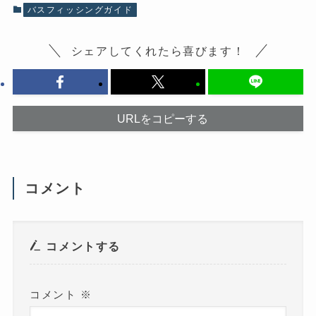
有
(
バスフィッシングガイド
す
新
る
し
に
い
は
ウ
シェアしてくれたら喜びます！
ク
ィ
リ
ン
ッ
ド
ク
ウ
し
で
て
開
く
き
だ
ま
URLをコピーする
さ
す
い
)
(
新
し
い
ウ
コメント
ィ
ン
ド
ウ
で
開
き
コメントする
ま
す
)
コメント
※