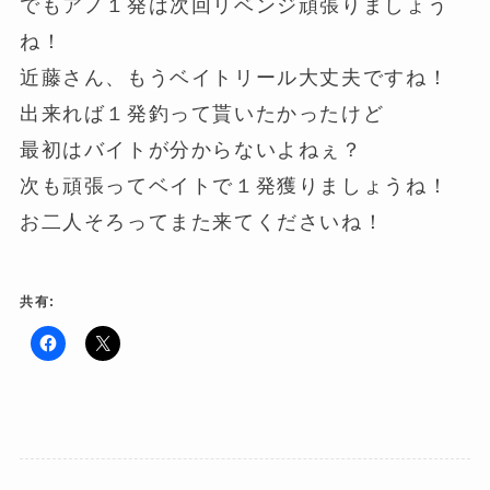
でもアノ１発は次回リベンジ頑張りましょう
ね！
近藤さん、もうベイトリール大丈夫ですね！
出来れば１発釣って貰いたかったけど
最初はバイトが分からないよねぇ？
次も頑張ってベイトで１発獲りましょうね！
お二人そろってまた来てくださいね！
共有:
F
ク
a
リ
c
ッ
e
ク
b
し
o
て
o
X
k
で
で
共
共
有