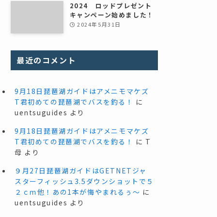
2024 ロッドプレゼント
キャンペーン始めました！
2024年5月31日
最近のコメント
9月18日琵琶湖ガイドはアメニモマケズ
T君初めての琵琶湖でバスを釣る！
に
uentsuguides
より
9月18日琵琶湖ガイドはアメニモマケズ
T君初めての琵琶湖でバスを釣る！
に
T
母
より
９月27日琵琶湖ガイドはGETNETジャ
スターフィッシュ3.5ダウンショットで５
２ｃｍ他！あの1本が悔やまれるぅ～
に
uentsuguides
より