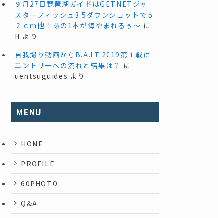
９月27日琵琶湖ガイドはGETNETジャ
スターフィッシュ3.5ダウンショットで５
２ｃｍ他！あの1本が悔やまれるぅ～
に
H
より
自我撮り動画からB.A.I.T.2019第１戦に
エントリーへの流れと結果は？
に
uentsuguides
より
MENU
HOME
PROFILE
60PHOTO
Q&A