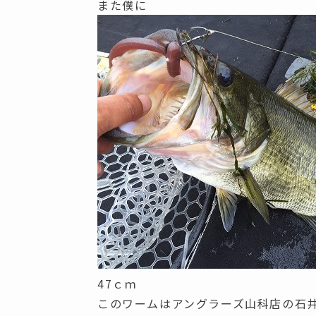
また僕に
47ｃｍ
このワームはアングラーズ山科店の石