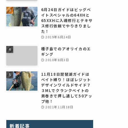
6月24日ガイドはビッグベ
イトスペシャルの64XHと
65XXHに入魂修行とテキサ
ス修行依頼でやりきりまし
た！
2019年6月24日
種子島でのアオリイカのエ
ギング
2010年8月3日
11月18日琵琶湖ガイドは
ベイト縛り！ほぼレジット
デザインワイルドサイド７
３MLでクランクベイトの
男巻きで押し通して50アッ
プ他！
2021年11月18日
新着記事