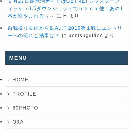
９月27日琵琶湖ガイドはGETNETジャスターフ
ィッシュ3.5ダウンショットで５２ｃｍ他！あの1
本が悔やまれるぅ～
に
H
より
自我撮り動画からB.A.I.T.2019第１戦にエントリ
ーへの流れと結果は？
に
uentsuguides
より
MENU
HOME
PROFILE
60PHOTO
Q&A