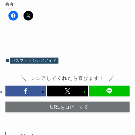
共有:
F
ク
a
リ
c
ッ
e
ク
b
し
o
て
o
X
k
で
で
共
共
有
有
(
バスフィッシングガイド
す
新
る
し
に
い
は
ウ
シェアしてくれたら喜びます！
ク
ィ
リ
ン
ッ
ド
ク
ウ
し
で
て
開
く
き
だ
ま
URLをコピーする
さ
す
い
)
(
新
し
い
ウ