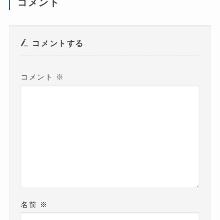
コメント
ィ
ン
ド
ウ
で
開
き
コメントする
ま
す
)
コメント
※
名前
※